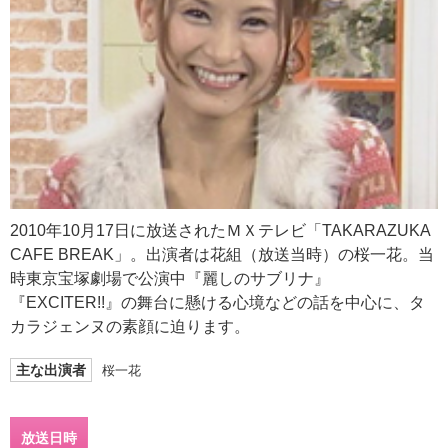
2010年10月17日に放送されたＭＸテレビ「TAKARAZUKA
CAFE BREAK」。出演者は花組（放送当時）の桜一花。当
時東京宝塚劇場で公演中『麗しのサブリナ』
『EXCITER!!』の舞台に懸ける心境などの話を中心に、タ
カラジェンヌの素顔に迫ります。
主な出演者
桜一花
放送日時