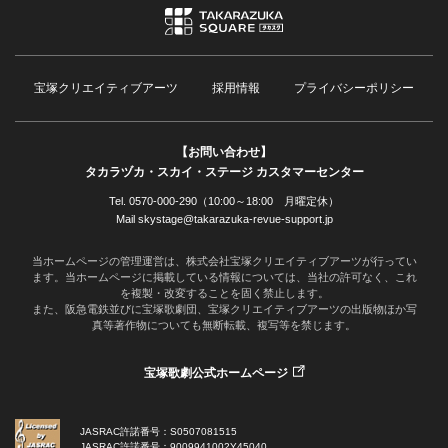
宝塚クリエイティブアーツ
採用情報
プライバシーポリシー
【お問い合わせ】
タカラヅカ・スカイ・ステージ カスタマーセンター
Tel. 0570-000-290（10:00～18:00 月曜定休）
Mail skystage@takarazuka-revue-support.jp
当ホームページの管理運営は、株式会社宝塚クリエイティブアーツが行ってい
ます。当ホームページに掲載している情報については、当社の許可なく、これ
を複製・改変することを固く禁止します。
また、阪急電鉄並びに宝塚歌劇団、宝塚クリエイティブアーツの出版物ほか写
真等著作物についても無断転載、複写等を禁じます。
宝塚歌劇公式ホームページ
JASRAC許諾番号：S0507081515
JASRAC許諾番号：9009941002Y45040