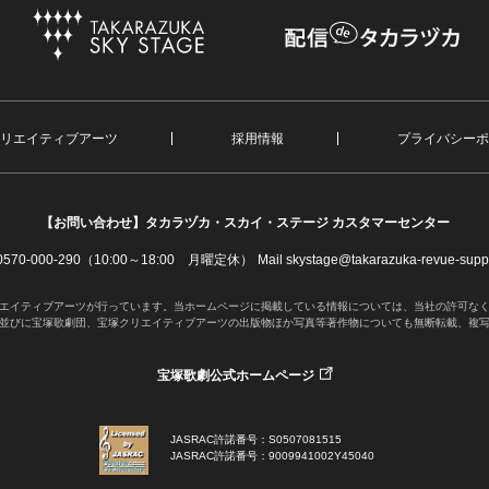
リエイティブアーツ
採用情報
プライバシーポ
【お問い合わせ】
タカラヅカ・スカイ・ステージ カスタマーセンター
. 0570-000-290（10:00～18:00 月曜定休）
Mail skystage@takarazuka-revue-suppo
エイティブアーツが行っています。当ホームページに掲載している情報については、当社の許可な
並びに宝塚歌劇団、宝塚クリエイティブアーツの出版物ほか写真等著作物についても無断転載、複
宝塚歌劇公式ホームページ
JASRAC許諾番号：S0507081515
JASRAC許諾番号：9009941002Y45040