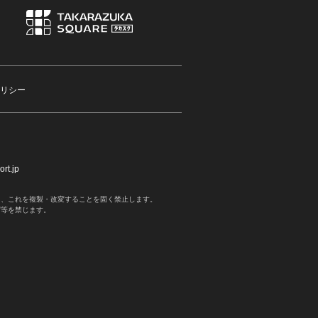
リシー
rt.jp
く、これを複製・改変することを固く禁止します。
写等を禁じます。