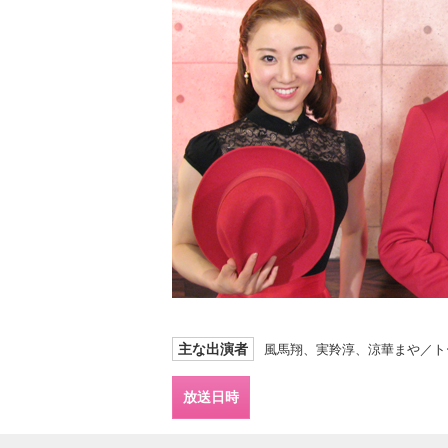
主な出演者
風馬翔、実羚淳、涼華まや／ト
放送日時