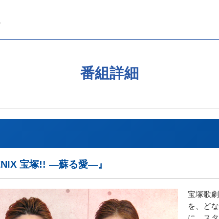
番組詳細
NIX 宝塚!! ―蘇る愛―』
宝塚歌劇
を、どな
に、スタ