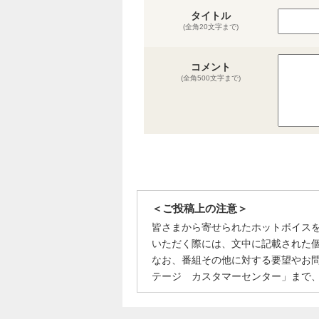
タイトル
(全角20文字まで)
コメント
(全角500文字まで)
＜ご投稿上の注意＞
皆さまから寄せられたホットボイス
いただく際には、文中に記載された
なお、番組その他に対する要望やお
テージ カスタマーセンター」まで