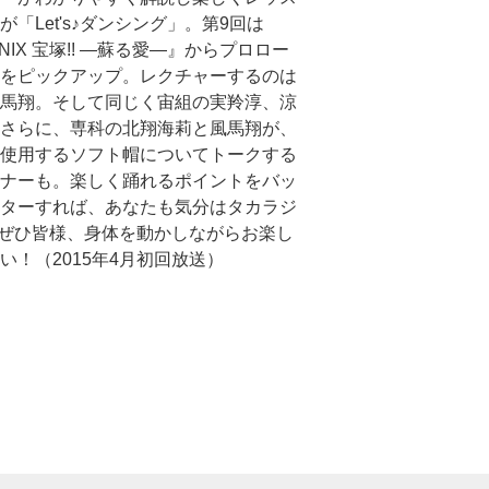
が「Let's♪ダンシング」。第9回は
NIX 宝塚!! ―蘇る愛―』からプロロー
をピックアップ。レクチャーするのは
馬翔。そして同じく宙組の実羚淳、涼
さらに、専科の北翔海莉と風馬翔が、
使用するソフト帽についてトークする
ナーも。楽しく踊れるポイントをバッ
ターすれば、あなたも気分はタカラジ
?ぜひ皆様、身体を動かしながらお楽し
い！（2015年4月初回放送）