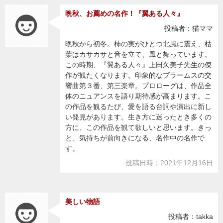
晩秋、お薦めの名作！『翼ある人々』
投稿者：猫ママ
晩秋から初冬。柿の実がひとつ北風に震え、枯
葉はカサカサと音を立て、風と舞っています。
この時期、『翼ある人々』上田久美子先生の傑
作が観たくなります。印象的なブラームスの交
響曲第３番、第三楽章。プロローグは、作品全
体のニュアンスを語り期待感が高まります。こ
の作品を観るたび、愛を語る台詞や演出に新し
い発見があります。生き方に迷ったとき多くの
方に、この作品を観て欲しいと思います。きっ
と、気持ちが前向きになる、名作中の名作で
す。
投稿日時：2021年12月16日
美しい物語
投稿者：takka