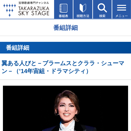
番組詳細
番組詳細
翼ある人びと－ブラームスとクララ・シューマ
ン－（’14年宙組・ドラマシティ）