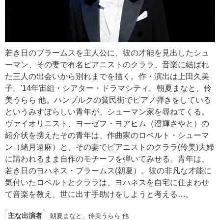
若き日のブラームスを主人公に、彼の才能を見出したシュ
ーマン、その妻で有名ピアニストのクララ、音楽に結ばれ
た三人の出会いから別れまでを描く。作・演出は上田久美
子。'14年宙組・シアター・ドラマシティ。朝夏まなと、伶
美うらら 他。ハンブルクの貧民街でピアノ弾きをしている
というみすぼらしい青年が、シューマン家を尋ねてくる。
ヴァイオリニスト、ヨーゼフ・ヨアヒム（澄輝さやと）の
紹介状を携えたその青年は、作曲家のロベルト・シューマ
ン（緒月遠麻）と、その妻でピアニストのクララ(伶美)夫婦
に請われるまま自作のモチーフを弾いてみせる。青年は、
若き日のヨハネス・ブラームス(朝夏）。彼の非凡な才能に
気付いたロベルトとクララは、ヨハネスを自宅に住まわせ
て音楽を教え、世に出す手助けをしようと考える…。
主な出演者
朝夏まなと、伶美うらら 他