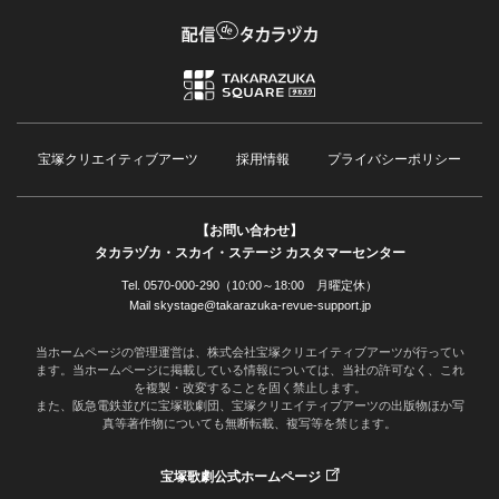
宝塚クリエイティブアーツ
採用情報
プライバシーポリシー
【お問い合わせ】
タカラヅカ・スカイ・ステージ カスタマーセンター
Tel. 0570-000-290（10:00～18:00 月曜定休）
Mail skystage@takarazuka-revue-support.jp
当ホームページの管理運営は、株式会社宝塚クリエイティブアーツが行ってい
ます。当ホームページに掲載している情報については、当社の許可なく、これ
を複製・改変することを固く禁止します。
また、阪急電鉄並びに宝塚歌劇団、宝塚クリエイティブアーツの出版物ほか写
真等著作物についても無断転載、複写等を禁じます。
宝塚歌劇公式ホームページ