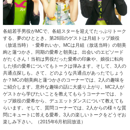
各組若手男役がMCで、各組スターを迎えてたっぷりトーク
する、夢のひととき。第26回のゲストは月組トップ娘役
（放送当時）・愛希れいか。MCは月組（放送当時）の朝美
絢と蓮つかさ。同期の愛希と朝美は、出会いのエピソード
がたくさん！当初は男役だった愛希の印象や、娘役に転向
した頃の愛希についてもトークは弾みます。そして、3人の
共通点探しも。さて、どのような共通点があったでしょう
か？MCの朝美絢と蓮つかさのコーナーでは、2人の趣味を
ご紹介します。意外な趣味の話に大盛り上がり。MC2人が
ゲストから学びたいことを教えてもらうコーナーでは、ト
ップ娘役の愛希から、デュエットダンスについて教えても
らいます。そして、質問コーナーでは、2人からの様々な質
問にキュートに答える愛希。3人の楽しいトークをどうぞお
楽しみ下さい。（2015年6月初回放送）