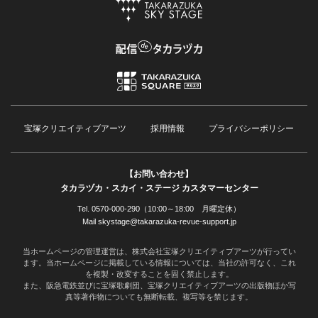
宝塚クリエイティブアーツ
採用情報
プライバシーポリシー
【お問い合わせ】
タカラヅカ・スカイ・ステージ カスタマーセンター
Tel. 0570-000-290（10:00～18:00 月曜定休）
Mail skystage@takarazuka-revue-support.jp
当ホームページの管理運営は、株式会社宝塚クリエイティブアーツが行ってい
ます。当ホームページに掲載している情報については、当社の許可なく、これ
を複製・改変することを固く禁止します。
また、阪急電鉄並びに宝塚歌劇団、宝塚クリエイティブアーツの出版物ほか写
真等著作物についても無断転載、複写等を禁じます。