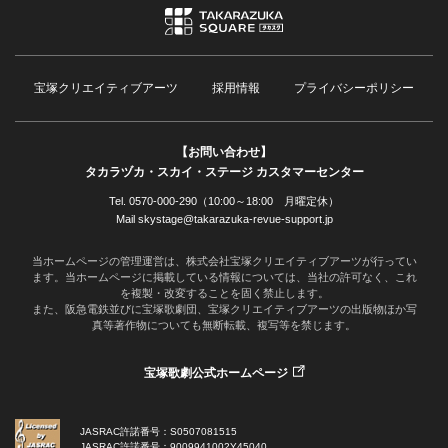
宝塚クリエイティブアーツ
採用情報
プライバシーポリシー
【お問い合わせ】
タカラヅカ・スカイ・ステージ カスタマーセンター
Tel. 0570-000-290（10:00～18:00 月曜定休）
Mail skystage@takarazuka-revue-support.jp
当ホームページの管理運営は、株式会社宝塚クリエイティブアーツが行ってい
ます。当ホームページに掲載している情報については、当社の許可なく、これ
を複製・改変することを固く禁止します。
また、阪急電鉄並びに宝塚歌劇団、宝塚クリエイティブアーツの出版物ほか写
真等著作物についても無断転載、複写等を禁じます。
宝塚歌劇公式ホームページ
JASRAC許諾番号：S0507081515
JASRAC許諾番号：9009941002Y45040