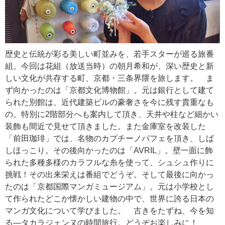
歴史と伝統が彩る美しい町並みを、若手スターが巡る旅番
組。今回は花組（放送当時）の朝月希和が、深い歴史と新
しい文化が共存する町、京都・三条界隈を旅します。 ま
ず向かったのは「京都文化博物館」。元は銀行として建て
られた別館は、近代建築ビルの豪奢さを今に残す貴重なも
の。特別に2階部分へも案内して頂き、天井や柱など細かい
装飾も間近で見せて頂きました。また金庫室を改装した
「前田珈琲」では、名物のカプチーノパフェを頂き、しば
しほっこり。その後向かったのは「AVRIL」。壁一面に飾
られた多種多様のカラフルな糸を使って、シュシュ作りに
挑戦！その出来栄えは番組でどうぞ。そして最後に向かっ
たのは「京都国際マンガミュージアム」。元は小学校とし
て作られたどこか懐かしい建物の中で、世界に誇る日本の
マンガ文化について学びました。 古きをたずね、今を知
る―タカラジェンヌの時間旅行。どうぞお楽しみに！