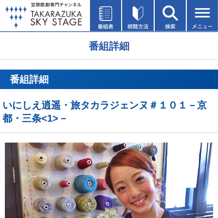
番組詳細
番組詳細
いにしえ逍遥・旅タカラジェンヌ＃１０１－京
都・三条<1>－