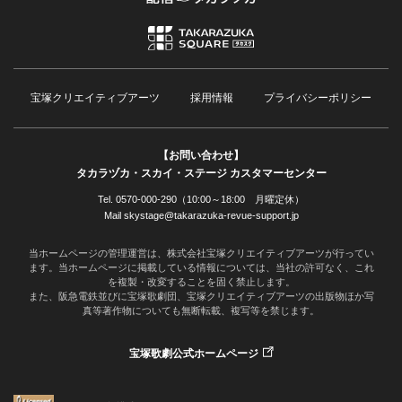
宝塚クリエイティブアーツ
採用情報
プライバシーポリシー
【お問い合わせ】
タカラヅカ・スカイ・ステージ カスタマーセンター
Tel. 0570-000-290（10:00～18:00 月曜定休）
Mail skystage@takarazuka-revue-support.jp
当ホームページの管理運営は、株式会社宝塚クリエイティブアーツが行ってい
ます。当ホームページに掲載している情報については、当社の許可なく、これ
を複製・改変することを固く禁止します。
また、阪急電鉄並びに宝塚歌劇団、宝塚クリエイティブアーツの出版物ほか写
真等著作物についても無断転載、複写等を禁じます。
宝塚歌劇公式ホームページ