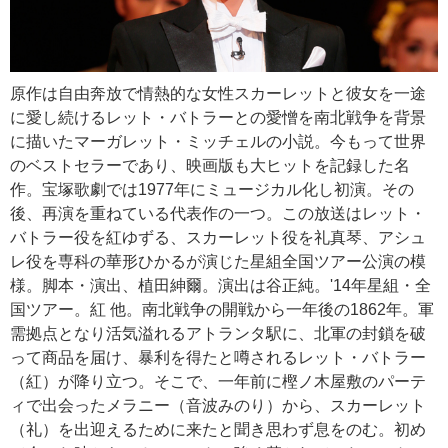
原作は自由奔放で情熱的な女性スカーレットと彼女を一途
に愛し続けるレット・バトラーとの愛憎を南北戦争を背景
に描いたマーガレット・ミッチェルの小説。今もって世界
のベストセラーであり、映画版も大ヒットを記録した名
作。宝塚歌劇では1977年にミュージカル化し初演。その
後、再演を重ねている代表作の一つ。この放送はレット・
バトラー役を紅ゆずる、スカーレット役を礼真琴、アシュ
レ役を専科の華形ひかるが演じた星組全国ツアー公演の模
様。脚本・演出、植田紳爾。演出は谷正純。'14年星組・全
国ツアー。紅 他。南北戦争の開戦から一年後の1862年。軍
需拠点となり活気溢れるアトランタ駅に、北軍の封鎖を破
って商品を届け、暴利を得たと噂されるレット・バトラー
（紅）が降り立つ。そこで、一年前に樫ノ木屋敷のパーテ
ィで出会ったメラニー（音波みのり）から、スカーレット
（礼）を出迎えるために来たと聞き思わず息をのむ。初め