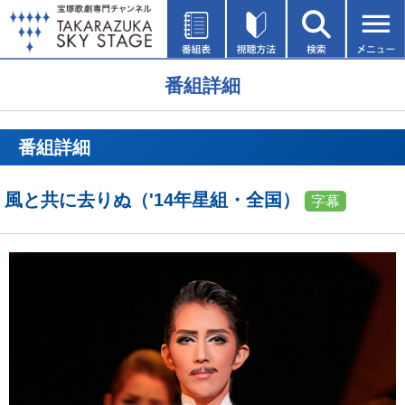
番組詳細
番組詳細
風と共に去りぬ（'14年星組・全国）
字幕