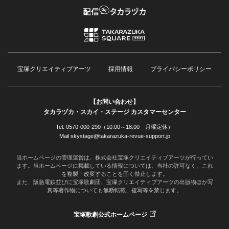
宝塚クリエイティブアーツ
採用情報
プライバシーポリシー
【お問い合わせ】
タカラヅカ・スカイ・ステージ カスタマーセンター
Tel. 0570-000-290（10:00～18:00 月曜定休）
Mail skystage@takarazuka-revue-support.jp
当ホームページの管理運営は、株式会社宝塚クリエイティブアーツが行ってい
ます。当ホームページに掲載している情報については、当社の許可なく、これ
を複製・改変することを固く禁止します。
また、阪急電鉄並びに宝塚歌劇団、宝塚クリエイティブアーツの出版物ほか写
真等著作物についても無断転載、複写等を禁じます。
宝塚歌劇公式ホームページ