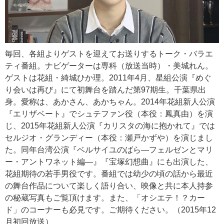
毎回、各組よりゲストを迎えてお送りするトーク・バラエ
ティ番組。ナビゲーターは専科（放送当時）・美城れん。
ゲストは花組・綺城ひか理。2011年4月、星組公演『めぐ
り会いは再び』にて初舞台を踏んだ第97期生。千葉県出
身。愛称は、あかさん、あかちゃん。2014年花組新人公演
『エリザベート』でシュテファン役（本役：鳳真由）を演
じ、2015年花組新人公演『カリスタの海に抱かれて』では
セルジオ・グランディー（本役：瀬戸かずや）を演じまし
た。同年台湾公演『ベルサイユのばら―フェルゼンとマリ
ー・アントワネット編―』『宝塚幻想曲』にも出演した、
花組期待の若手男役です。番組では幼少の頃の話から最近
の舞台作品について楽しく語り合い、映像と共に本人持参
の秘蔵写真もご覧頂けます。また、「オシエテ！？カー
ド」のコーナーも必見です。ご期待ください。（2015年12
月初回放送）