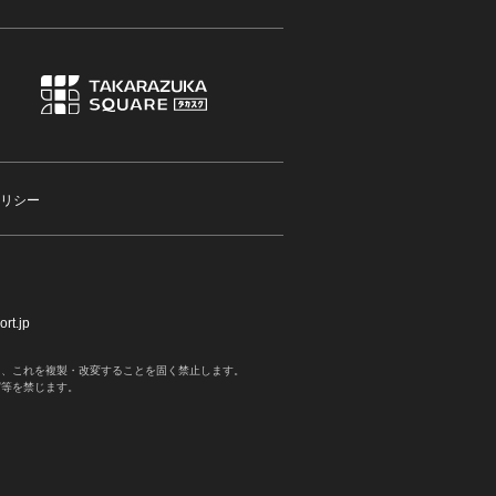
リシー
rt.jp
く、これを複製・改変することを固く禁止します。
写等を禁じます。