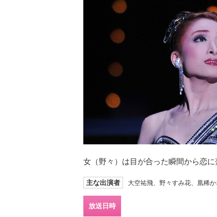
女（野々）は目が合った瞬間から恋に
主な出演者
大空祐飛、野々すみ花、凰稀か
放送日時