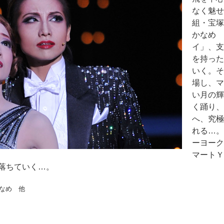
なく魅せ
組・宝塚
かなめ 
イ」、支
を持った
いく。そ
場し、マ
い月の輝
く踊り、
へ、究極
れる…。＜
ーヨーク
マートＹ
落ちていく…。
なめ 他