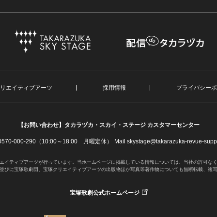
リエイティブアーツ
採用情報
プライバシーポ
【お問い合わせ】
タカラヅカ・スカイ・ステージ カスタマーセンター
. 0570-000-290（10:00～18:00 月曜定休）
Mail skystage@takarazuka-revue-suppo
エイティブアーツが行っています。当ホームページに掲載している情報については、当社の許可な
並びに宝塚歌劇団、宝塚クリエイティブアーツの出版物ほか写真等著作物についても無断転載、複
宝塚歌劇公式ホームページ