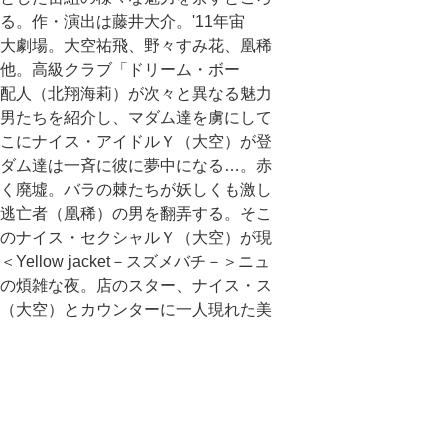
る。作・演出は藤井大介。'11年宙
大劇場。大空祐飛、野々すみ花、凰稀
他。
高級クラブ「ドリーム・ボー
配人（北翔海莉）が次々と異なる魅力
男たちを紹介し、マダム達を虜にして
こにナイス・アイドルＹ（大空）が登
ダム達は一斉に彼に夢中になる…。
赤
く廃墟。バラの棘たちが妖しくも激し
逃亡者（凰稀）の男を翻弄する。そこ
のナイス・セクシャルＹ（大空）が現
Yellow jacket－スズメバチ－＞ニュ
の煩雑な夜。店のスター、ナイス・ス
（大空）とカウンターに一人現れた美