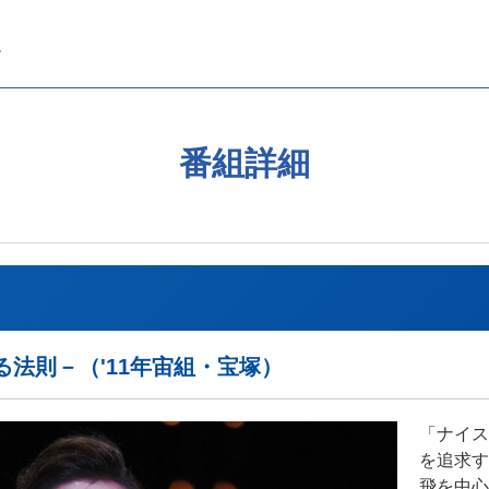
番組詳細
による法則－（'11年宙組・宝塚）
「ナイス
を追求す
飛を中心