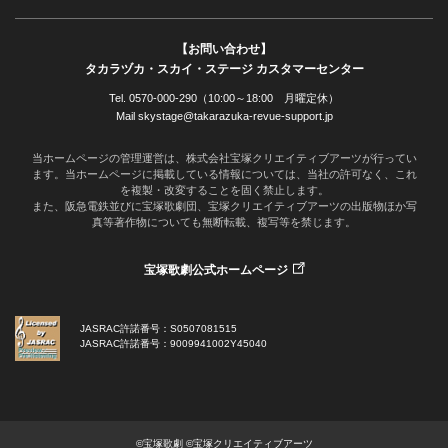
【お問い合わせ】
タカラヅカ・スカイ・ステージ カスタマーセンター
Tel. 0570-000-290（10:00～18:00 月曜定休）
Mail skystage@takarazuka-revue-support.jp
当ホームページの管理運営は、株式会社宝塚クリエイティブアーツが行ってい
ます。当ホームページに掲載している情報については、当社の許可なく、これ
を複製・改変することを固く禁止します。
また、阪急電鉄並びに宝塚歌劇団、宝塚クリエイティブアーツの出版物ほか写
真等著作物についても無断転載、複写等を禁じます。
宝塚歌劇公式ホームページ
JASRAC許諾番号：S0507081515
JASRAC許諾番号：9009941002Y45040
©宝塚歌劇 ©宝塚クリエイティブアーツ