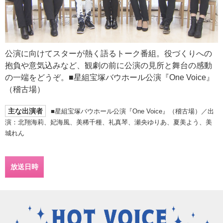
公演に向けてスターが熱く語るトーク番組。役づくりへの
抱負や意気込みなど、観劇の前に公演の見所と舞台の感動
の一端をどうぞ。■星組宝塚バウホール公演『One Voice』
（稽古場）
主な出演者
■星組宝塚バウホール公演『One Voice』（稽古場）／出
演：北翔海莉、妃海風、美稀千種、礼真琴、瀬央ゆりあ、夏美よう、美
城れん
放送日時