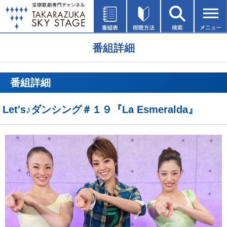
番組詳細
番組詳細
Let's♪ダンシング＃１９『La Esmeralda』