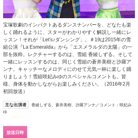
宝塚歌劇のインパクトあるダンスナンバーを、どなたも楽
しく踊れるように、スターがわかりやすく解説し一緒にレ
ッスン！それが「Let's♪ダンシング」。＃19は2015年の雪
組公演『La Esmeralda』から「エスメラルダの太陽」の一
部を抜粋。レクチャーするのは、雪組 香綾しずる。そして
一緒にレッスンするのは、同じく雪組の蒼井美樹と沙羅ア
ンナ。キャッチーなメロディにのせて元気一杯に楽しく踊
りましょう！雪組咲妃みゆのスペシャルコメントも。皆
様、身体を動かしながらお楽しみください。（2016年2月
初回放送）
主な出演者
香綾しずる、蒼井美樹、沙羅アンナ／コメント：咲妃み
ゆ
放送日時