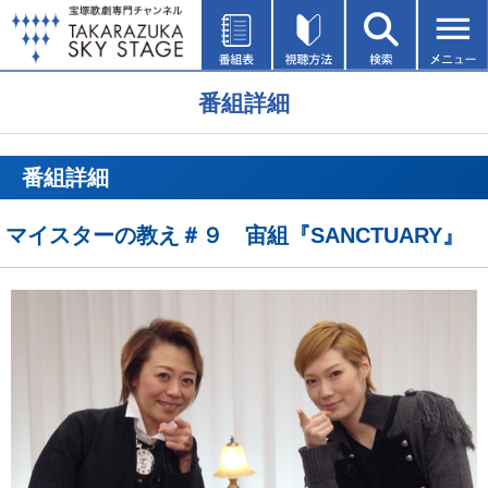
番組詳細
番組詳細
マイスターの教え＃９ 宙組『SANCTUARY』