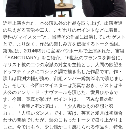
近年上演された、本公演以外の作品を取り上げ、出演者達
の見えざる苦労や工夫、こだわりのポイントなどに着目。
専科の“マイスター”と、当時その作品に出演していたゲスト
とで、より深く、作品の楽しみ方を伝授するトーク番組。
第9回は、2014年9月に宝塚バウホールで上演された、宙組
『SANCTUARY』をご紹介。16世紀のフランスを舞台に、
キリスト教の二つの宗派の対立を主軸とし、人間の欲望を
ドラマティックにゴシック調で描き出した作品です。作・
演出は田渕大輔が務め、宙組メンバー総勢23名で演じまし
た。そして、今回のマイスターは英真なおき、ゲストは主
人公のアンリ・ド・ナヴァールを演じた、愛月ひかるで
す。今回、英真が挙げたポイントは、「巧みな目の動
き」、「希望と死の演出」、「少人数ゆえの発想と努
力」、「力強いダンス」です。実は、英真と愛月は初顔合
わせの間柄でしたが、熱のこもったトークで盛り上がりま
した。今ではもう、少し懐かしく感じられる作品を、特化