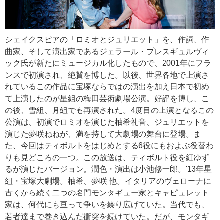
シェイクスピアの「ロミオとジュリエット」を、作詞、作
曲家、そして演出家であるジェラール・プレスギュルヴィ
ック氏が新たにミュージカル化したもので、2001年にフラ
ンスで初演され、絶賛を博した。以後、世界各地で上演さ
れているこの作品に宝塚ならではの演出を加え日本で初め
て上演したのが星組の梅田芸術劇場公演。好評を博し、こ
の後、雪組、月組でも再演された。4度目の上演となるこの
公演は、初演でロミオを演じた柚希礼音、ジュリエットを
演じた夢咲ねねが、満を持して大劇場の舞台に登場。ま
た、今回はティボルトをはじめとする6役にもおよぶ役替わ
りも見どころの一つ。この放送は、ティボルト役を紅ゆず
るが演じたバージョン。潤色・演出は小池修一郎。'13年星
組・宝塚大劇場。柚希、夢咲 他。イタリアのヴェローナに
古くから続く二つの名門モンタギュー家とキャピュレット
家は、何代にも亘って争いを繰り広げていた。当代でも、
若者達まで巻き込んだ衝突を続けていた。だが、モンタギ