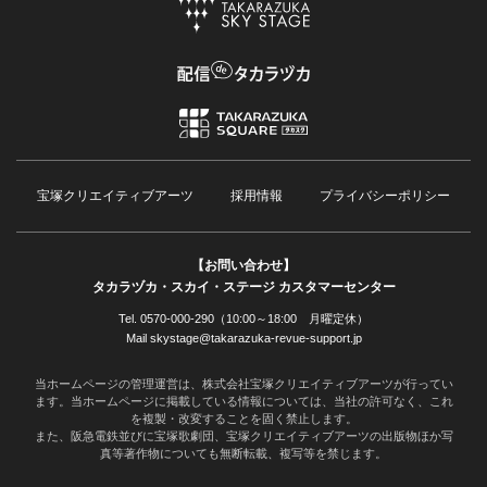
宝塚クリエイティブアーツ
採用情報
プライバシーポリシー
【お問い合わせ】
タカラヅカ・スカイ・ステージ カスタマーセンター
Tel. 0570-000-290（10:00～18:00 月曜定休）
Mail skystage@takarazuka-revue-support.jp
当ホームページの管理運営は、株式会社宝塚クリエイティブアーツが行ってい
ます。当ホームページに掲載している情報については、当社の許可なく、これ
を複製・改変することを固く禁止します。
また、阪急電鉄並びに宝塚歌劇団、宝塚クリエイティブアーツの出版物ほか写
真等著作物についても無断転載、複写等を禁じます。