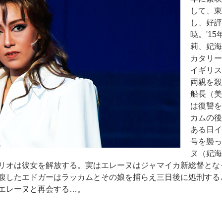
して、東
し、好評
暁。'1
莉、妃海
カタリー
イギリス
両親を殺
船長（美
は復讐を
カムの後
ある日イ
号を襲っ
ヌ（妃海
リオは彼女を解放する。実はエレーヌはジャマイカ新総督とな
腹したエドガーはラッカムとその娘を捕らえ三日後に処刑する
エレーヌと再会する…。