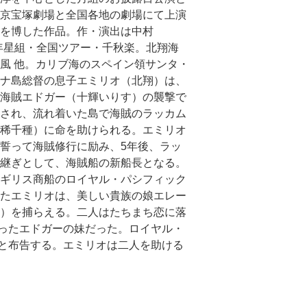
京宝塚劇場と全国各地の劇場にて上演
を博した作品。作・演出は中村
5年星組・全国ツアー・千秋楽。北翔海
風 他。カリブ海のスペイン領サンタ・
ナ島総督の息子エミリオ（北翔）は、
海賊エドガー（十輝いりす）の襲撃で
され、流れ着いた島で海賊のラッカム
稀千種）に命を助けられる。エミリオ
誓って海賊修行に励み、5年後、ラッ
継ぎとして、海賊船の新船長となる。
ギリス商船のロイヤル・パシフィック
たエミリオは、美しい貴族の娘エレー
）を捕らえる。二人はたちまち恋に落
ったエドガーの妹だった。ロイヤル・
と布告する。エミリオは二人を助ける