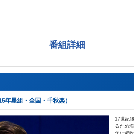
番組詳細
15年星組・全国・千秋楽）
17世紀
るため海
年に紫吹