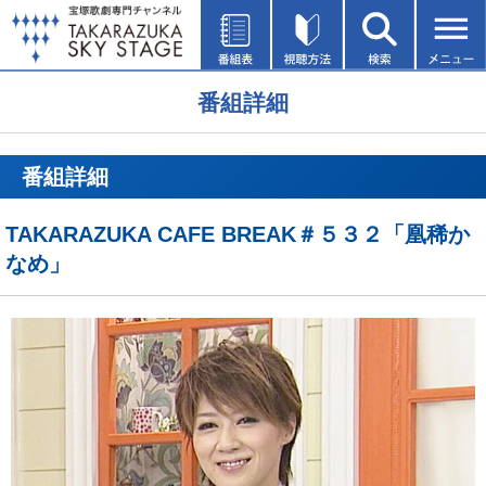
番組詳細
番組詳細
TAKARAZUKA CAFE BREAK＃５３２「凰稀か
なめ」