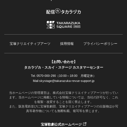
宝塚クリエイティブアーツ
採用情報
プライバシーポリシー
【お問い合わせ】
タカラヅカ・スカイ・ステージ カスタマーセンター
Tel. 0570-000-290（10:00～18:00 月曜定休）
Mail skystage@takarazuka-revue-support.jp
当ホームページの管理運営は、株式会社宝塚クリエイティブアーツが行ってい
ます。当ホームページに掲載している情報については、当社の許可なく、これ
を複製・改変することを固く禁止します。
また、阪急電鉄並びに宝塚歌劇団、宝塚クリエイティブアーツの出版物ほか写
真等著作物についても無断転載、複写等を禁じます。
宝塚歌劇公式ホームページ