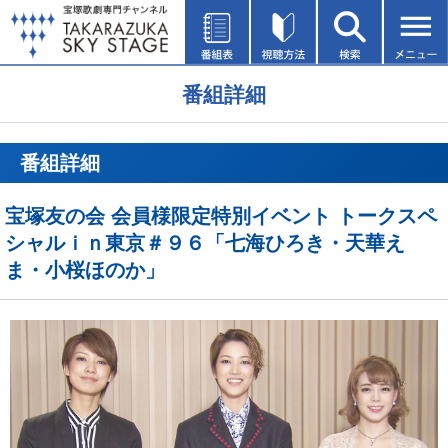
番組詳細
番組詳細
宝塚友の会 会員様限定特別イベント トークスペ
シャルｉｎ東京＃９６「七海ひろき・天華え
ま・小桜ほのか」