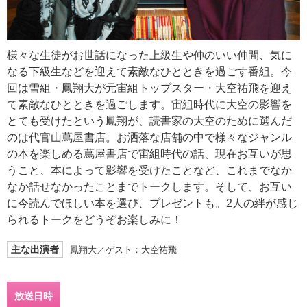
様々な生徒がお世話になった上級生や仲のいい仲間、気に
なる下級生などを迎えて素敵なひとときを過ごす番組。今
回は雪組・鳳翔大が元宙組トップスター・大空祐飛を迎え
て素敵なひとときを過ごします。宙組時代に大空の影響を
とても受けたという鳳翔が、読書家の大空のために選んだ
のは代官山蔦屋書店。お洒落な店舗の中で様々なジャンル
の本を楽しめる蔦屋書店で宙組時代の話、現在お互いが思
うこと、本によって影響を受けたことなど、これまでなか
なか話せなかったことまでトークします。そして、お互い
に今読んでほしい本を選び、プレゼントも。2人の絆が感じ
られるトークをどうぞお楽しみに！
主な出演者
鳳翔大／ゲスト：大空祐飛
放送日時