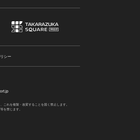
リシー
rt.jp
く、これを複製・改変することを固く禁止します。
写等を禁じます。