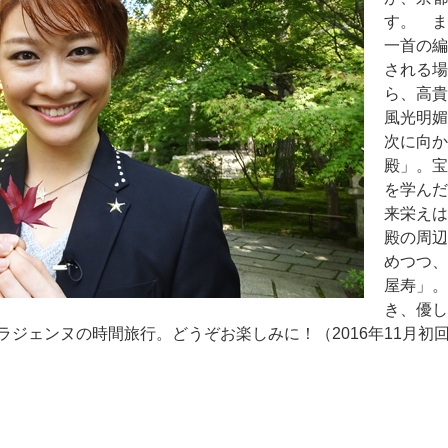
す。 ま
一首の編
される場
ら、高貴
風光明媚
次に向か
殿」。宝
を学んだ
来栄えは
殿の周辺
めつつ、
屋寿」。
き、優し
ジェンヌの時間旅行。どうぞお楽しみに！（2016年11月初