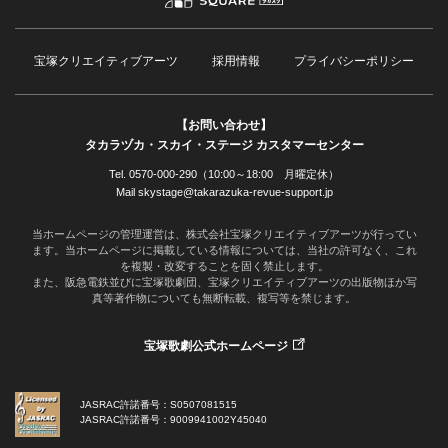
宝塚クリエイティブアーツ
採用情報
プライバシーポリシー
【お問い合わせ】
タカラヅカ・スカイ・ステージ カスタマーセンター
Tel. 0570-000-290（10:00～18:00 月曜定休）
Mail skystage@takarazuka-revue-support.jp
当ホームページの管理運営は、株式会社宝塚クリエイティブアーツが行ってい
ます。当ホームページに掲載している情報については、当社の許可なく、これ
を複製・改変することを固く禁止します。
また、阪急電鉄並びに宝塚歌劇団、宝塚クリエイティブアーツの出版物ほか写
真等著作物についても無断転載、複写等を禁じます。
宝塚歌劇公式ホームページ
JASRAC許諾番号：S0507081515
JASRAC許諾番号：9009941002Y45040