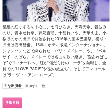
星組の紅ゆずるを中心に、七海ひろき、天寿光希、音波み
のり、愛水せれ奈、夢妃杏瑠、十碧れいや、天華えま、小
桜ほのかの出演で開催された2016年の宝塚巴里祭。構成・
演出は石田昌也。'16年・ホテル阪急インターナショナル。
シャンソンなどで綴られた「パリ・メドレー」や、『ベル
サイユのばら』メドレーでは名曲を歌い継ぎ、“愛あればこ
そ”でフィナーレへ。紅が“傷だらけのローラ”を熱唱し、全
員での“I LOVE PARIS”や“愛の旅立ち”、そしてアンコール
は“ラ・ヴィ・アン・ローズ”。
主な出演者
紅ゆずる 他
放送日時