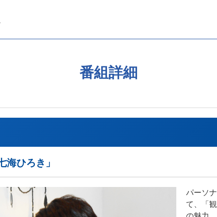
番組詳細
「七海ひろき」
パーソナ
て、「観
の魅力、