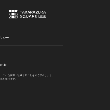
リシー
rt.jp
く、これを複製・改変することを固く禁止します。
写等を禁じます。