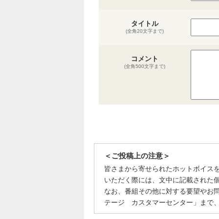
タイトル
(全角20文字まで)
コメント
(全角500文字まで)
＜ご投稿上の注意＞
皆さまから寄せられたホットボイス
いただく際には、文中に記載された
なお、番組その他に対する要望やお
テージ カスタマーセンター」まで