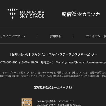
リエイティブアーツ
採用情報
プライバシーポ
【お問い合わせ】
タカラヅカ・スカイ・ステージ カスタマーセンター
. 0570-000-290（10:00～18:00 月曜定休）
Mail skystage@takarazuka-revue-suppo
エイティブアーツが行っています。当ホームページに掲載している情報については、当社の許可な
並びに宝塚歌劇団、宝塚クリエイティブアーツの出版物ほか写真等著作物についても無断転載、複
宝塚歌劇公式ホームページ
JASRAC許諾番号：S0507081515
JASRAC許諾番号：9009941002Y45040