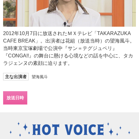
2012年10月7日に放送されたＭＸテレビ「TAKARAZUKA
CAFE BREAK」。出演者は花組（放送当時）の望海風斗。
当時東京宝塚劇場で公演中『サン＝テグジュペリ』
『CONGA!!』の舞台に懸ける心境などの話を中心に、タカ
ラジェンヌの素顔に迫ります。
主な出演者
望海風斗
放送日時