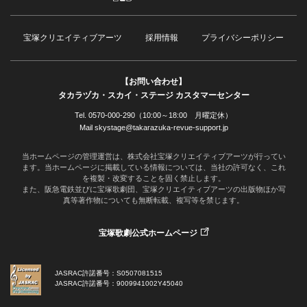
宝塚クリエイティブアーツ
採用情報
プライバシーポリシー
【お問い合わせ】
タカラヅカ・スカイ・ステージ カスタマーセンター
Tel. 0570-000-290（10:00～18:00 月曜定休）
Mail skystage@takarazuka-revue-support.jp
当ホームページの管理運営は、株式会社宝塚クリエイティブアーツが行ってい
ます。当ホームページに掲載している情報については、当社の許可なく、これ
を複製・改変することを固く禁止します。
また、阪急電鉄並びに宝塚歌劇団、宝塚クリエイティブアーツの出版物ほか写
真等著作物についても無断転載、複写等を禁じます。
宝塚歌劇公式ホームページ
JASRAC許諾番号：S0507081515
JASRAC許諾番号：9009941002Y45040