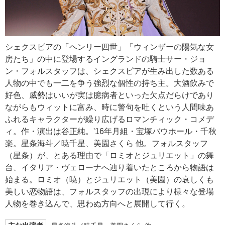
シェクスピアの「ヘンリー四世」「ウィンザーの陽気な女
房たち」の中に登場するイングランドの騎士サー・ジョ
ン・フォルスタッフは、シェクスピアが生み出した数ある
人物の中でも一二を争う強烈な個性の持ち主。大酒飲みで
好色、威勢はいいが実は臆病者といった欠点だらけであり
ながらもウィットに富み、時に警句を吐くという人間味あ
ふれるキャラクターが繰り広げるロマンチィック・コメデ
ィ。作・演出は谷正純。'16年月組・宝塚バウホール・千秋
楽。星条海斗／暁千星、美園さくら 他。フォルスタッフ
（星条）が、とある理由で「ロミオとジュリエット」の舞
台、イタリア・ヴェローナへ辿り着いたところから物語は
始まる。ロミオ（暁）とジュリエット（美園）の哀しくも
美しい恋物語は、フォルスタッフの出現により様々な登場
人物を巻き込んで、思わぬ方向へと展開して行く。