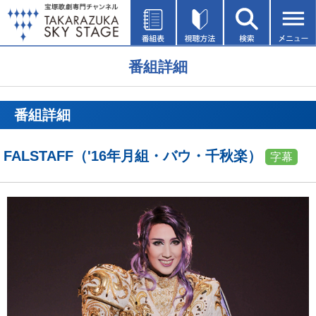
番組詳細
番組詳細
FALSTAFF（'16年月組・バウ・千秋楽）
字幕