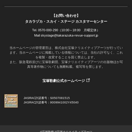
【お問い合わせ】
タカラヅカ・スカイ・ステージ カスタマーセンター
Tel. 0570-000-290（10:00～18:00 月曜定休）
Mail skystage@takarazuka-revue-support.jp
当ホームページの管理運営は、株式会社宝塚クリエイティブアーツが行ってい
ます。当ホームページに掲載している情報については、当社の許可なく、これ
を複製・改変することを固く禁止します。
また、阪急電鉄並びに宝塚歌劇団、宝塚クリエイティブアーツの出版物ほか写
真等著作物についても無断転載、複写等を禁じます。
宝塚歌劇公式ホームページ
JASRAC許諾番号：S0507081515
JASRAC許諾番号：9009941002Y45040
©宝塚歌劇 ©宝塚クリエイティブアーツ