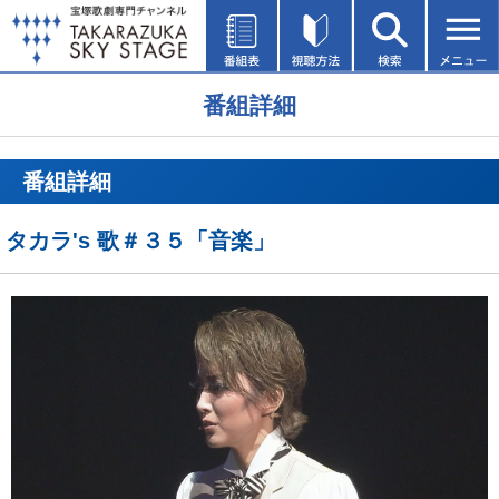
番組詳細
番組詳細
タカラ's 歌＃３５「音楽」