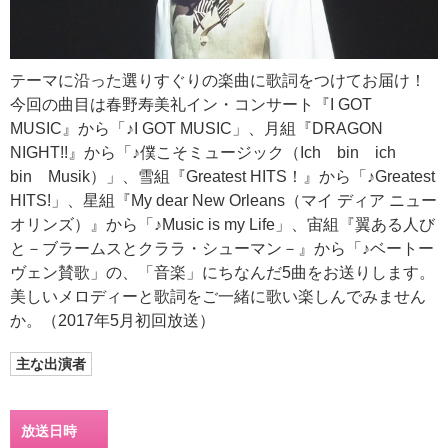
テーマに沿った選りすぐりの楽曲に歌詞をつけてお届け！
今回の曲目は春野寿美礼イン・コンサート『I GOT
MUSIC』から「♪I GOT MUSIC」、月組『DRAGON
NIGHT!!』から「♪僕こそミュージック（Ich bin ich
bin Musik）」、雪組『Greatest HITS！』から「♪Greatest
HITS!」、星組『My dear New Orleans（マイ ディア ニュー
オリンズ）』から「♪Music is my Life」、宙組『翼ある人び
と－ブラームスとクララ・シューマン－』から「♪ベートー
ヴェン賛歌」の、「音楽」にちなんだ5曲をお送りします。
美しいメロディーと歌詞をご一緒に歌い楽しんでみません
か。（2017年5月初回放送）
主な出演者
放送日時