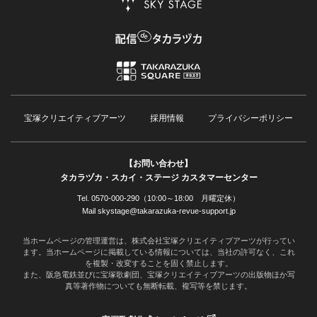
宝塚クリエイティブアーツ
採用情報
プライバシーポリシー
【お問い合わせ】
タカラヅカ・スカイ・ステージ カスタマーセンター
Tel. 0570-000-290（10:00～18:00 月曜定休）
Mail skystage@takarazuka-revue-support.jp
当ホームページの管理運営は、株式会社宝塚クリエイティブアーツが行ってい
ます。当ホームページに掲載している情報については、当社の許可なく、これ
を複製・改変することを固く禁止します。
また、阪急電鉄並びに宝塚歌劇団、宝塚クリエイティブアーツの出版物ほか写
真等著作物についても無断転載、複写等を禁じます。