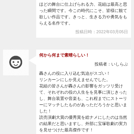
ほどの舞台に仕上げられる力、花組は最高と思
った瞬間です。今この時代にこそ、皆様に観て
欲しい作品です。きっと、生きる力や勇気をも
らえる名作です。
投稿日時：2022年03月05日
何から何まで素晴らしい！
投稿者：いしらぶ
轟さんの役に入り込む気迫がスゴい！
リンカーンにしか見えませんでした。
花組の皆さんが轟さんの影響をガッツリ受け
て、それぞれの役の人生をを見事に演じきった
し、舞台装置や音楽も、これ程までにストーリ
ーにマッチしたものがあっただろうかと思いま
した！
読売演劇大賞の優秀賞を総ナメにしたのは当然
の結果だと思いますし、外部に宝塚歌劇の実力
を見せつけた最高傑作です！