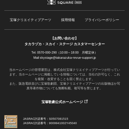
宝塚クリエイティブアーツ
採用情報
プライバシーポリシー
【お問い合わせ】
タカラヅカ・スカイ・ステージ カスタマーセンター
Tel. 0570-000-290（10:00～18:00 月曜定休）
Mail skystage@takarazuka-revue-support.jp
当ホームページの管理運営は、株式会社宝塚クリエイティブアーツが行ってい
ます。当ホームページに掲載している情報については、当社の許可なく、これ
を複製・改変することを固く禁止します。
また、阪急電鉄並びに宝塚歌劇団、宝塚クリエイティブアーツの出版物ほか写
真等著作物についても無断転載、複写等を禁じます。
宝塚歌劇公式ホームページ
JASRAC許諾番号：S0507081515
JASRAC許諾番号：9009941002Y45040