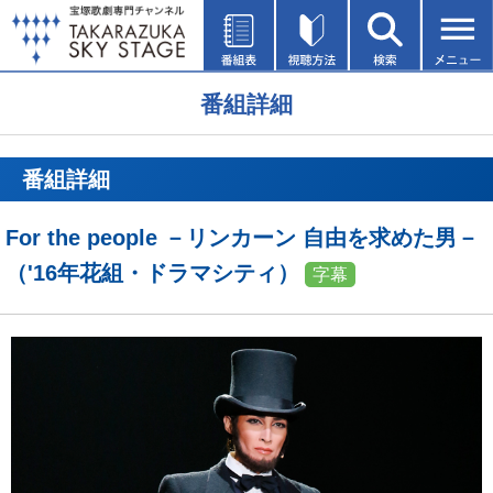
番組詳細
番組詳細
For the people －リンカーン 自由を求めた男－
（'16年花組・ドラマシティ）
字幕