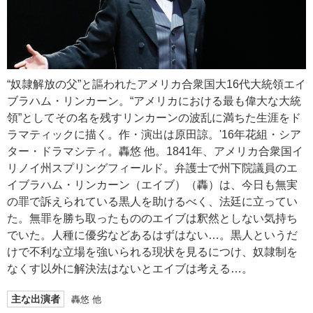
“奴隷解放の父”と謳われたアメリカ合衆国大16代大統領エイ
ブラハム・リンカーン。“アメリカにおける最も偉大な大統
領”としてその名を残すリンカーンの波乱に満ちた生涯をド
ラマティックに描く。作・演出は原田諒。'16年花組・シア
ター・ドラマシティ。轟悠 他。1841年、アメリカ合衆国イ
リノイ州スプリングフィールド。弁護士で州下院議員のエ
イブラハム・リンカーン（エイブ）（轟）は、今日も無実
の罪で訴えられている黒人を助けるべく、法廷に立ってい
た。無罪を勝ち取ったもののエイブは釈然としない気持ち
でいた。人種に優劣などあるはずはない…。黒人というだ
けで不利な立場を強いられる現状を見るにつけ、奴隷制を
なくす以外に解決法はないとエイブは考える…。
主な出演者
轟悠 他