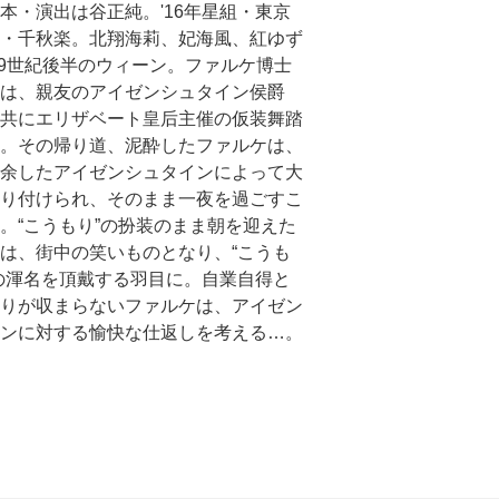
本・演出は谷正純。'16年星組・東京
・千秋楽。北翔海莉、妃海風、紅ゆず
19世紀後半のウィーン。ファルケ博士
は、親友のアイゼンシュタイン侯爵
共にエリザベート皇后主催の仮装舞踏
。その帰り道、泥酔したファルケは、
余したアイゼンシュタインによって大
り付けられ、そのまま一夜を過ごすこ
。“こうもり”の扮装のまま朝を迎えた
は、街中の笑いものとなり、“こうも
の渾名を頂戴する羽目に。自業自得と
りが収まらないファルケは、アイゼン
ンに対する愉快な仕返しを考える…。