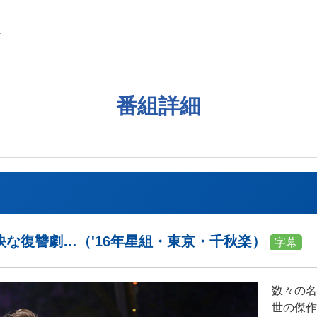
番組詳細
な復讐劇…（'16年星組・東京・千秋楽）
字幕
数々の名
世の傑作