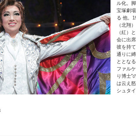
ル化。脚
宝塚劇場
る 他。
（北翔）
（紅）と
会に出席
彼を持て
通りに縛
ととなる
ファルケ
り博士”
は云え怒
シュタイ
他