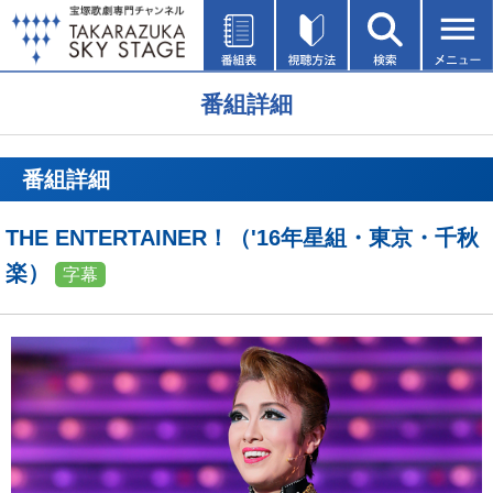
番組詳細
番組詳細
THE ENTERTAINER！（'16年星組・東京・千秋
楽）
字幕