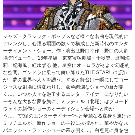
ジャズ・クラシック・ポップスなど様々な名曲を現代的に
アレンジし、心躍る場面の数々で構成した新時代のエンタ
ーテイメント・ショー。作・演出は野口幸作。野口の大劇
場デビュー作。'16年星組・東京宝塚劇場・千秋楽。北翔海
莉、妃海風、紅ゆずる 他。星空にオーロラがそよぐ幻想的
な空間。ゴンドラに乗って舞い降りたTHE STAR!（北翔）
が、夢の世界へ人々を誘う。すると舞台は一瞬にしてゴー
ジャスな劇場に様変わりし、豪華絢爛なショーの幕が開
く…。いつか人々を魅了するエンターテイナーになりたい
ーそんな大きな夢を胸に、ミッチェル（北翔）はブロード
ウェイの新作ショーのオーディション会場へと向か
う…。“究極のエンターテイナー”へと華麗なる変身を遂げた
ミッチェルが、新作ショーの主役に抜擢され、華やかなス
パニッシュ・ラテンショーの幕が開く…。白燕尾に身を包