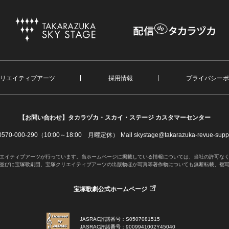
リエイティブアーツ
採用情報
プライバシーポ
【お問い合わせ】
タカラヅカ・スカイ・ステージ カスタマーセンター
. 0570-000-290（10:00～18:00 月曜定休）
Mail skystage@takarazuka-revue-suppo
エイティブアーツが行っています。当ホームページに掲載している情報については、当社の許可な
並びに宝塚歌劇団、宝塚クリエイティブアーツの出版物ほか写真等著作物についても無断転載、複
宝塚歌劇公式ホームページ
JASRAC許諾番号：S0507081515
JASRAC許諾番号：9009941002Y45040