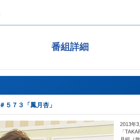
番組詳細
EAK＃５７３「鳳月杏」
2013
「TAKA
月組（放