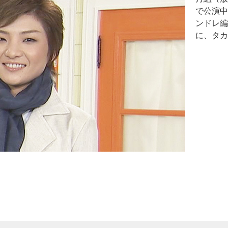
で公演中
ンドレ編
に、タカ