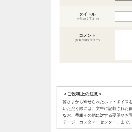
タイトル
(全角20文字まで)
コメント
(全角500文字まで)
＜ご投稿上の注意＞
皆さまから寄せられたホットボイス
いただく際には、文中に記載された
なお、番組その他に対する要望やお
テージ カスタマーセンター」まで