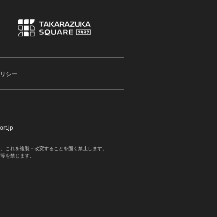
リシー
rt.jp
く、これを複製・改変することを固く禁止します。
写等を禁じます。