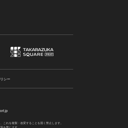
リシー
rt.jp
く、これを複製・改変することを固く禁止します。
写等を禁じます。