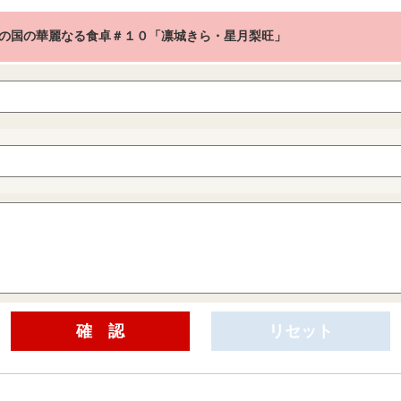
の国の華麗なる食卓＃１０「凛城きら・星月梨旺」