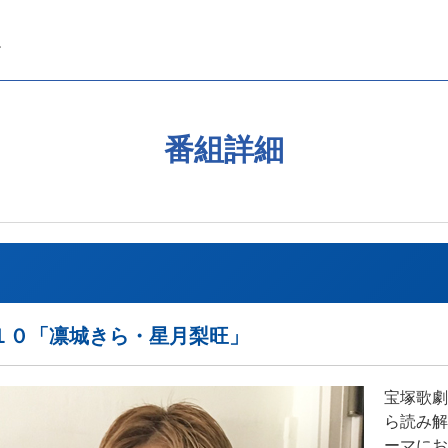
番組詳細
１０「凛城きら・星月梨旺」
宝塚歌劇
ら読み解
ーマにお