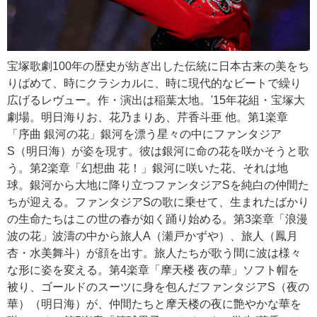
宝塚歌劇100年の歴史が紡ぎ出した伝統に日本古来の美をち
りばめて、時にクラシカルに、時に現代的なビートで繰り
広げるレヴュー。作・演出は稲葉太地。'15年花組・宝塚大
劇場。明日海りお、花乃まりあ、芹香斗亜 他。第1楽章
「序曲 銀河の花」銀河を漂う星々の中にファンタジア
S（明日海）が姿を現す。彼は銀河に命の花を咲かそうと歌
う。第2楽章「幻想曲 花！」銀河に咲いた花、それは地
球。銀河から大地に降り立つファンタジアSを純白の仲間た
ちが迎える。ファンタジアSの歌に乗せて、生まれたばかり
の生命たちはこの世の春が如く踊り始める。第3楽章「浪漫
波の花」波濤の中から旅人A（瀬戸かずや）、旅人（鳳月
杏・水美舞斗）が顔を出す。旅人たちが歌う間に波は様々
な形に姿を変える。第4楽章「摩天楼 夜の華」ソフト帽を
被り、ゴールドのスーツに身を包んだファンタジアS（夜の
華）（明日海）が、仲間たちと摩天楼の夜に艶やかな華を