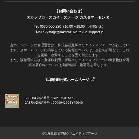
【お問い合わせ】
タカラヅカ・スカイ・ステージ カスタマーセンター
Tel. 0570-000-290（10:00～18:00 月曜定休）
Mail skystage@takarazuka-revue-support.jp
当ホームページの管理運営は、株式会社宝塚クリエイティブアーツが行ってい
ます。当ホームページに掲載している情報については、当社の許可なく、これ
を複製・改変することを固く禁止します。
また、阪急電鉄並びに宝塚歌劇団、宝塚クリエイティブアーツの出版物ほか写
真等著作物についても無断転載、複写等を禁じます。
宝塚歌劇公式ホームページ
JASRAC許諾番号：S0507081515
JASRAC許諾番号：9009941002Y45040
©宝塚歌劇 ©宝塚クリエイティブアーツ