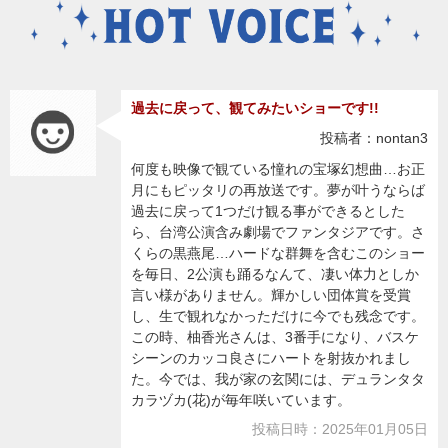
過去に戻って、観てみたいショーです!!
投稿者：nontan3
何度も映像で観ている憧れの宝塚幻想曲…お正
月にもピッタリの再放送です。夢が叶うならば
過去に戻って1つだけ観る事ができるとした
ら、台湾公演含み劇場でファンタジアです。さ
くらの黒燕尾…ハードな群舞を含むこのショー
を毎日、2公演も踊るなんて、凄い体力としか
言い様がありません。輝かしい団体賞を受賞
し、生で観れなかっただけに今でも残念です。
この時、柚香光さんは、3番手になり、バスケ
シーンのカッコ良さにハートを射抜かれまし
た。今では、我が家の玄関には、デュランタタ
カラヅカ(花)が毎年咲いています。
投稿日時：2025年01月05日