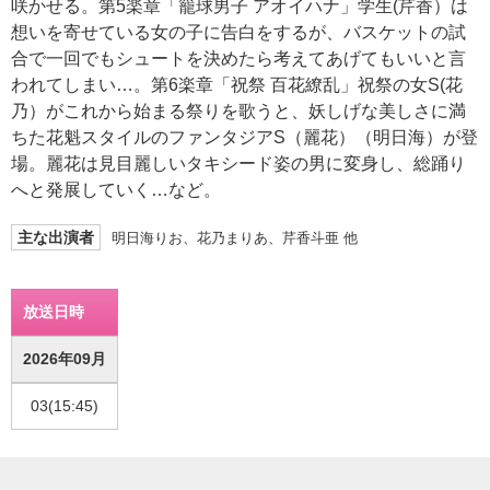
咲かせる。第5楽章「籠球男子 アオイハナ」学生(芹香）は
想いを寄せている女の子に告白をするが、バスケットの試
合で一回でもシュートを決めたら考えてあげてもいいと言
われてしまい…。第6楽章「祝祭 百花繚乱」祝祭の女S(花
乃）がこれから始まる祭りを歌うと、妖しげな美しさに満
ちた花魁スタイルのファンタジアS（麗花）（明日海）が登
場。麗花は見目麗しいタキシード姿の男に変身し、総踊り
へと発展していく…など。
主な出演者
明日海りお、花乃まりあ、芹香斗亜 他
放送日時
2026年09月
03(15:45)