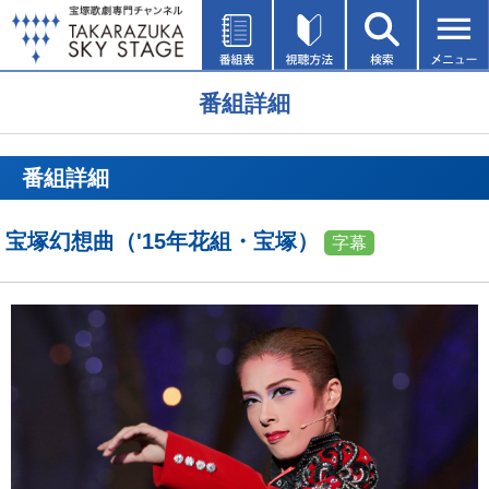
番組詳細
番組詳細
宝塚幻想曲（'15年花組・宝塚）
字幕