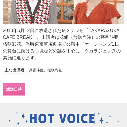
2013年5月12日に放送されたＭＸテレビ「TAKARAZUKA
CAFE BREAK」。出演者は花組（放送当時）の芹香斗亜、
桜咲彩花。当時東京宝塚劇場で公演中『オーシャンズ11』
の舞台に懸ける心境などの話を中心に、タカラジェンヌの
素顔に迫ります。
主な出演者
芹香斗亜、桜咲彩花
放送日時