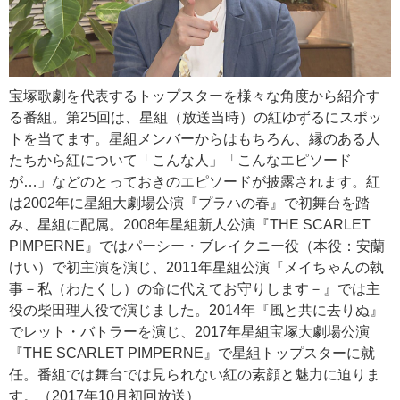
宝塚歌劇を代表するトップスターを様々な角度から紹介す
る番組。第25回は、星組（放送当時）の紅ゆずるにスポッ
トを当てます。星組メンバーからはもちろん、縁のある人
たちから紅について「こんな人」「こんなエピソード
が…」などのとっておきのエピソードが披露されます。紅
は2002年に星組大劇場公演『プラハの春』で初舞台を踏
み、星組に配属。2008年星組新人公演『THE SCARLET
PIMPERNE』ではパーシー・ブレイクニー役（本役：安蘭
けい）で初主演を演じ、2011年星組公演『メイちゃんの執
事－私（わたくし）の命に代えてお守りします－』では主
役の柴田理人役で演じました。2014年『風と共に去りぬ』
でレット・バトラーを演じ、2017年星組宝塚大劇場公演
『THE SCARLET PIMPERNE』で星組トップスターに就
任。番組では舞台では見られない紅の素顔と魅力に迫りま
す。（2017年10月初回放送）