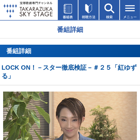
番組詳細
番組詳細
LOCK ON！－スター徹底検証－＃２５「紅ゆず
る」