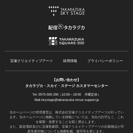
宝塚クリエイティブアーツ
採用情報
プライバシーポリシー
【お問い合わせ】
タカラヅカ・スカイ・ステージ カスタマーセンター
Tel. 0570-000-290（10:00～18:00 月曜定休）
Mail skystage@takarazuka-revue-support.jp
当ホームページの管理運営は、株式会社宝塚クリエイティブアーツが行ってい
ます。当ホームページに掲載している情報については、当社の許可なく、これ
を複製・改変することを固く禁止します。
また、阪急電鉄並びに宝塚歌劇団、宝塚クリエイティブアーツの出版物ほか写
真等著作物についても無断転載、複写等を禁じます。