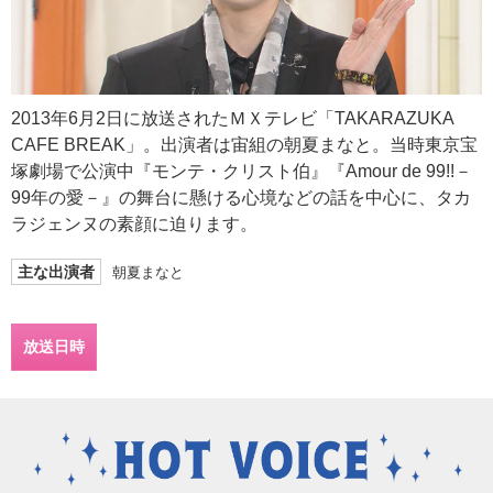
2013年6月2日に放送されたＭＸテレビ「TAKARAZUKA
CAFE BREAK」。出演者は宙組の朝夏まなと。当時東京宝
塚劇場で公演中『モンテ・クリスト伯』『Amour de 99!!－
99年の愛－』の舞台に懸ける心境などの話を中心に、タカ
ラジェンヌの素顔に迫ります。
主な出演者
朝夏まなと
放送日時