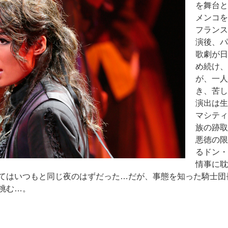
を舞台と
メンコを
フランス
演後、パ
歌劇が日
め続け、
が、一人
き、苦し
演出は生
マシティ
族の跡取
悪徳の限
るドン・
情事に耽
てはいつもと同じ夜のはずだった…だが、事態を知った騎士団
挑む…。