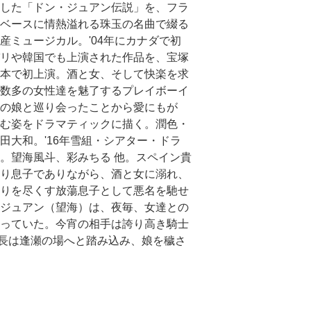
した「ドン・ジュアン伝説」を、フラ
ベースに情熱溢れる珠玉の名曲で綴る
産ミュージカル。'04年にカナダで初
リや韓国でも上演された作品を、宝塚
本で初上演。酒と女、そして快楽を求
数多の女性達を魅了するプレイボーイ
の娘と巡り会ったことから愛にもが
む姿をドラマティックに描く。潤色・
田大和。'16年雪組・シアター・ドラ
。望海風斗、彩みちる 他。スペイン貴
り息子でありながら、酒と女に溺れ、
りを尽くす放蕩息子として悪名を馳せ
ジュアン（望海）は、夜毎、女達との
っていた。今宵の相手は誇り高き騎士
長は逢瀬の場へと踏み込み、娘を穢さ