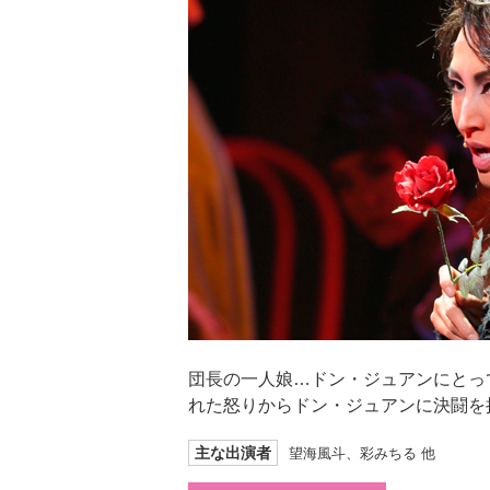
団長の一人娘…ドン・ジュアンにとっ
れた怒りからドン・ジュアンに決闘を
主な出演者
望海風斗、彩みちる 他