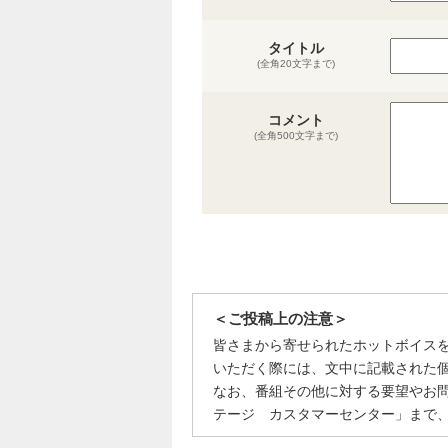
タイトル
(全角20文字まで)
コメント
(全角500文字まで)
＜ご投稿上の注意＞
皆さまから寄せられたホットボイス
いただく際には、文中に記載された
なお、番組その他に対する要望やお
テージ カスタマーセンター」まで