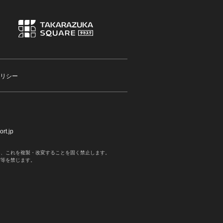
リシー
rt.jp
く、これを複製・改変することを固く禁止します。
写等を禁じます。