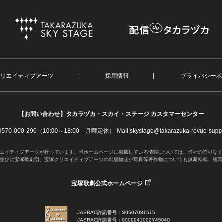
リエイティブアーツ
採用情報
プライバシーポ
【お問い合わせ】
タカラヅカ・スカイ・ステージ カスタマーセンター
. 0570-000-290（10:00～18:00 月曜定休）
Mail skystage@takarazuka-revue-suppo
エイティブアーツが行っています。当ホームページに掲載している情報については、当社の許可な
並びに宝塚歌劇団、宝塚クリエイティブアーツの出版物ほか写真等著作物についても無断転載、複
宝塚歌劇公式ホームページ
JASRAC許諾番号：S0507081515
JASRAC許諾番号：9009941002Y45040