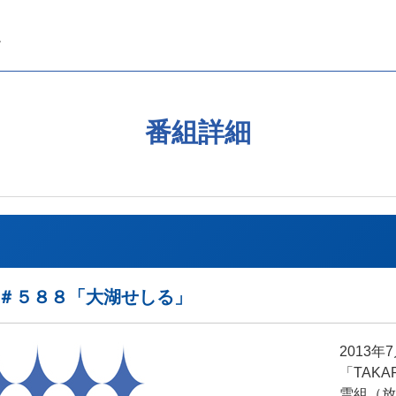
番組詳細
REAK＃５８８「大湖せしる」
2013
「TAKA
雪組（放