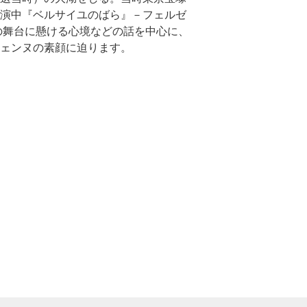
演中『ベルサイユのばら』－フェルゼ
の舞台に懸ける心境などの話を中心に、
ェンヌの素顔に迫ります。