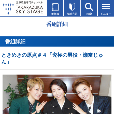
番組詳細
番組詳細
ときめきの原点＃４「究極の男役・瀬奈じゅ
ん」