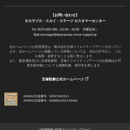
【お問い合わせ】
タカラヅカ・スカイ・ステージ カスタマーセンター
Tel. 0570-000-290（10:00～18:00 月曜定休）
Mail skystage@takarazuka-revue-support.jp
当ホームページの管理運営は、株式会社宝塚クリエイティブアーツが行ってい
ます。当ホームページに掲載している情報については、当社の許可なく、これ
を複製・改変することを固く禁止します。
また、阪急電鉄並びに宝塚歌劇団、宝塚クリエイティブアーツの出版物ほか写
真等著作物についても無断転載、複写等を禁じます。
宝塚歌劇公式ホームページ
JASRAC許諾番号：S0507081515
JASRAC許諾番号：9009941002Y45040
©宝塚歌劇 ©宝塚クリエイティブアーツ