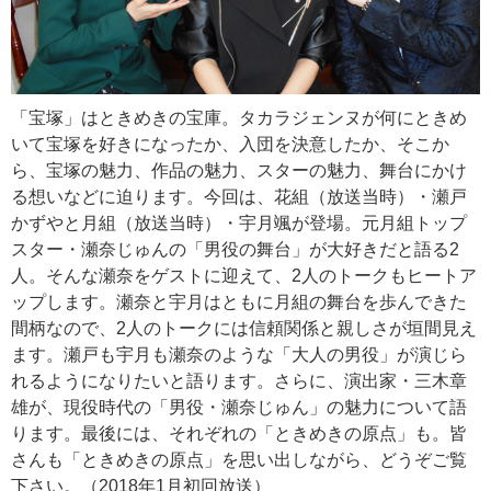
「宝塚」はときめきの宝庫。タカラジェンヌが何にときめ
いて宝塚を好きになったか、入団を決意したか、そこか
ら、宝塚の魅力、作品の魅力、スターの魅力、舞台にかけ
る想いなどに迫ります。今回は、花組（放送当時）・瀬戸
かずやと月組（放送当時）・宇月颯が登場。元月組トップ
スター・瀬奈じゅんの「男役の舞台」が大好きだと語る2
人。そんな瀬奈をゲストに迎えて、2人のトークもヒートア
ップします。瀬奈と宇月はともに月組の舞台を歩んできた
間柄なので、2人のトークには信頼関係と親しさが垣間見え
ます。瀬戸も宇月も瀬奈のような「大人の男役」が演じら
れるようになりたいと語ります。さらに、演出家・三木章
雄が、現役時代の「男役・瀬奈じゅん」の魅力について語
ります。最後には、それぞれの「ときめきの原点」も。皆
さんも「ときめきの原点」を思い出しながら、どうぞご覧
下さい。（2018年1月初回放送）