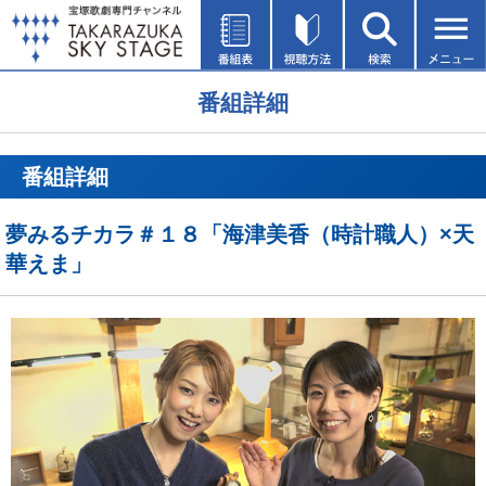
番組詳細
番組詳細
夢みるチカラ＃１８「海津美香（時計職人）×天
華えま」