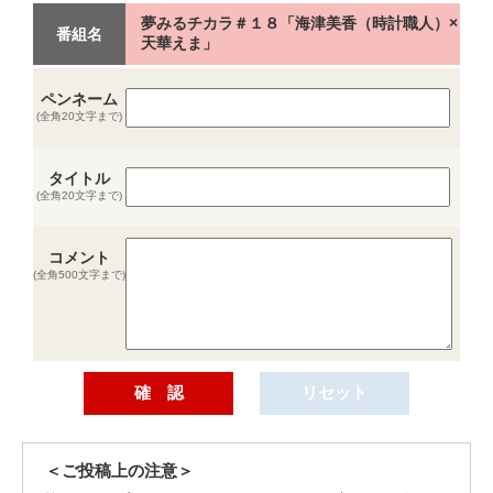
夢みるチカラ＃１８「海津美香（時計職人）×
番組名
天華えま」
ペンネーム
(全角20文字まで)
タイトル
(全角20文字まで)
コメント
(全角500文字まで)
＜ご投稿上の注意＞