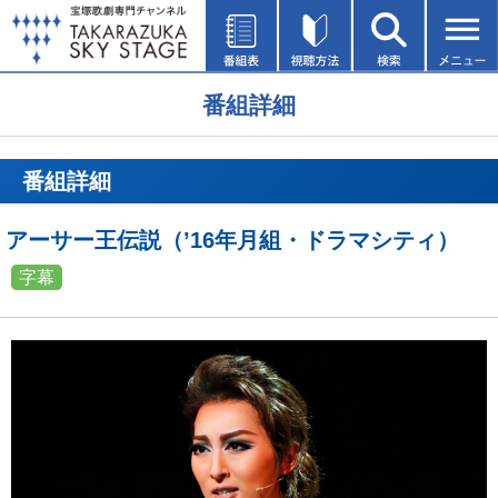
番組詳細
番組詳細
アーサー王伝説（’16年月組・ドラマシティ）
字幕