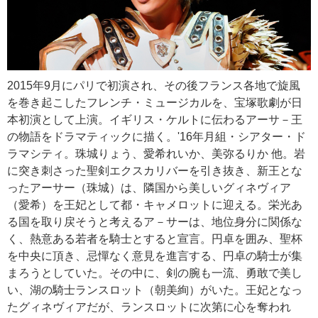
2015年9月にパリで初演され、その後フランス各地で旋風
を巻き起こしたフレンチ・ミュージカルを、宝塚歌劇が日
本初演として上演。イギリス・ケルトに伝わるアーサ－王
の物語をドラマティックに描く。'16年月組・シアター・ド
ラマシティ。珠城りょう、愛希れいか、美弥るりか 他。岩
に突き刺さった聖剣エクスカリバーを引き抜き、新王とな
ったアーサー（珠城）は、隣国から美しいグィネヴィア
（愛希）を王妃として都・キャメロットに迎える。栄光あ
る国を取り戻そうと考えるア－サーは、地位身分に関係な
く、熱意ある若者を騎士とすると宣言。円卓を囲み、聖杯
を中央に頂き、忌憚なく意見を進言する、円卓の騎士が集
まろうとしていた。その中に、剣の腕も一流、勇敢で美し
い、湖の騎士ランスロット（朝美絢）がいた。王妃となっ
たグィネヴィアだが、ランスロットに次第に心を奪われ