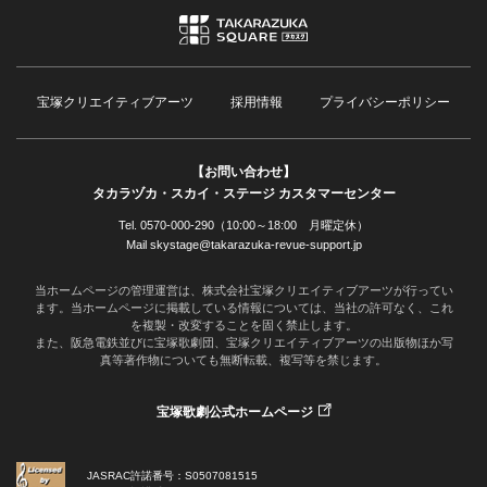
宝塚クリエイティブアーツ
採用情報
プライバシーポリシー
【お問い合わせ】
タカラヅカ・スカイ・ステージ カスタマーセンター
Tel. 0570-000-290（10:00～18:00 月曜定休）
Mail skystage@takarazuka-revue-support.jp
当ホームページの管理運営は、株式会社宝塚クリエイティブアーツが行ってい
ます。当ホームページに掲載している情報については、当社の許可なく、これ
を複製・改変することを固く禁止します。
また、阪急電鉄並びに宝塚歌劇団、宝塚クリエイティブアーツの出版物ほか写
真等著作物についても無断転載、複写等を禁じます。
宝塚歌劇公式ホームページ
JASRAC許諾番号：S0507081515