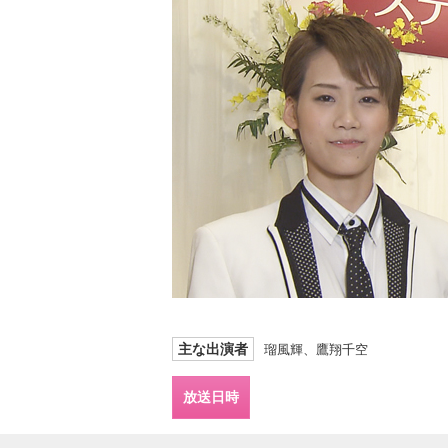
主な出演者
瑠風輝、鷹翔千空
放送日時