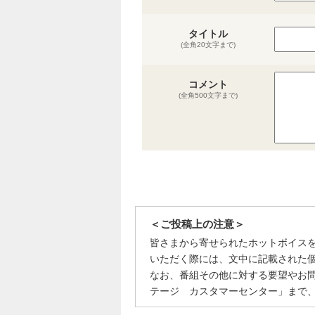
タイトル
(全角20文字まで)
コメント
(全角500文字まで)
＜ご投稿上の注意＞
皆さまから寄せられたホットボイス
いただく際には、文中に記載された
なお、番組その他に対する要望やお
テージ カスタマーセンター」まで