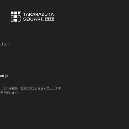
リシー
rt.jp
く、これを複製・改変することを固く禁止します。
写等を禁じます。