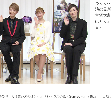
づくりへ
演の見所
宝塚大劇
ほとり』
台）
場公演『天は赤い河のほとり』『シトラスの風－Sunrise－』（舞台）／出