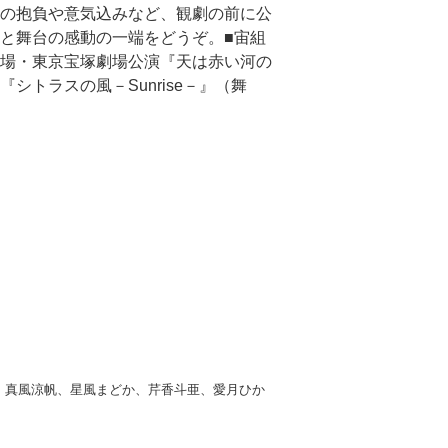
の抱負や意気込みなど、観劇の前に公
と舞台の感動の一端をどうぞ。■宙組
場・東京宝塚劇場公演『天は赤い河の
『シトラスの風－Sunrise－』（舞
演：真風涼帆、星風まどか、芹香斗亜、愛月ひか