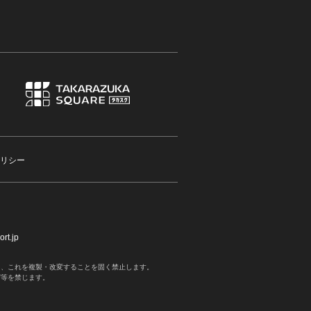
リシー
rt.jp
く、これを複製・改変することを固く禁止します。
写等を禁じます。