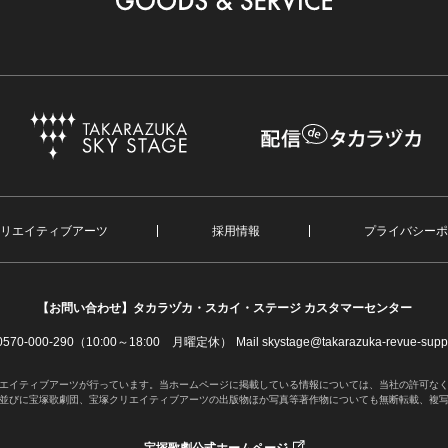
リエイティブアーツ
採用情報
プライバシーポ
【お問い合わせ】
タカラヅカ・スカイ・ステージ カスタマーセンター
. 0570-000-290（10:00～18:00 月曜定休）
Mail skystage@takarazuka-revue-suppo
エイティブアーツが行っています。当ホームページに掲載している情報については、当社の許可な
並びに宝塚歌劇団、宝塚クリエイティブアーツの出版物ほか写真等著作物についても無断転載、複
宝塚歌劇公式ホームページ