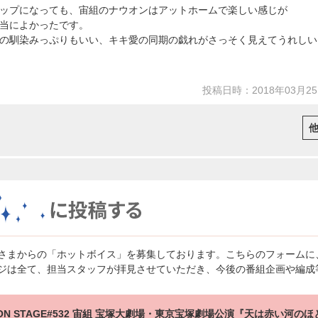
ップになっても、宙組のナウオンはアットホームで楽しい感じが
当によかったです。
の馴染みっぷりもいい、キキ愛の同期の戯れがさっそく見えてうれしい
投稿日時：2018年03月2
さまからの「ホットボイス」を募集しております。こちらのフォームに
ジは全て、担当スタッフが拝見させていただき、今後の番組企画や編成
 ON STAGE#532 宙組 宝塚大劇場・東京宝塚劇場公演『天は赤い河のほ