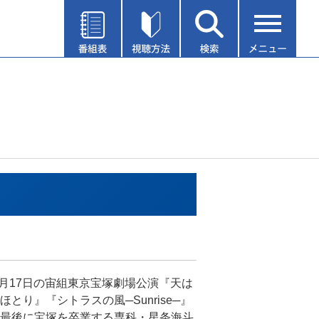
年6月17日の宙組東京宝塚劇場公演『天は
ほとり』『シトラスの風─Sunrise─』
最後に宝塚を卒業する専科・星条海斗