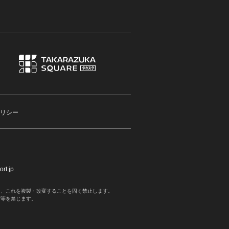
リシー
rt.jp
く、これを複製・改変することを固く禁止します。
写等を禁じます。