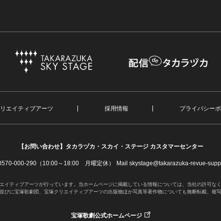
リエイティブアーツ
採用情報
プライバシーポ
【お問い合わせ】
タカラヅカ・スカイ・ステージ カスタマーセンター
. 0570-000-290（10:00～18:00 月曜定休）
Mail skystage@takarazuka-revue-suppo
エイティブアーツが行っています。当ホームページに掲載している情報については、当社の許可な
並びに宝塚歌劇団、宝塚クリエイティブアーツの出版物ほか写真等著作物についても無断転載、複
宝塚歌劇公式ホームページ