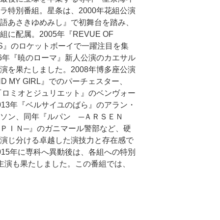
ラ特別番組。星条は、2000年花組公演
語あさきゆめみし』で初舞台を踏み、
組に配属。2005年『REVUE OF
MS』のロケットボーイで一躍注目を集
06年『暁のローマ』新人公演のカエサル
演を果たしました。2008年博多座公演
ND MY GIRL』でのパーチェスター、
年『ロミオとジュリエット』のベンヴォー
013年『ベルサイユのばら』のアラン・
ソン、同年『ルパン ─ＡＲＳＥＮ
ＰＩＮ─』のガニマール警部など、硬
演じ分ける卓越した演技力と存在感で
015年に専科へ異動後は、各組への特別
演主演も果たしました。この番組では、