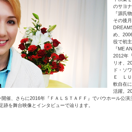
のサヨナ
『源氏物
その後月
DREA
め、20
役で初主
『ME A
2012
リオ、2
ド・ソワ
Ｅ ＬＵ
軟自在に
活躍。2
ー開催、さらに2016年『ＦＡＬＳＴＡＦＦ』でバウホール公
足跡を舞台映像とインタビューで辿ります。