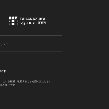
リシー
rt.jp
く、これを複製・改変することを固く禁止します。
写等を禁じます。