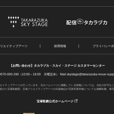
リエイティブアーツ
採用情報
プライバシーポ
【お問い合わせ】
タカラヅカ・スカイ・ステージ カスタマーセンター
. 0570-000-290（10:00～18:00 月曜定休）
Mail skystage@takarazuka-revue-suppo
エイティブアーツが行っています。当ホームページに掲載している情報については、当社の許可な
並びに宝塚歌劇団、宝塚クリエイティブアーツの出版物ほか写真等著作物についても無断転載、複
宝塚歌劇公式ホームページ