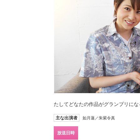
たしてどなたの作品がグランプリになる
主な出演者
如月蓮／朱紫令真
放送日時