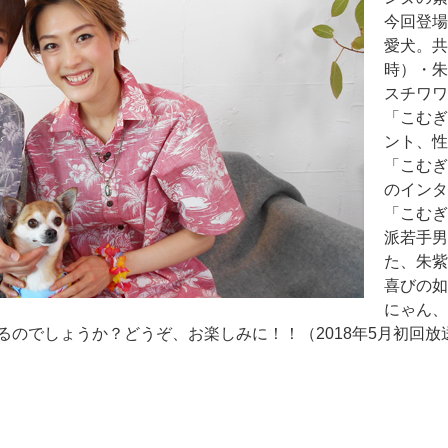
今回登場
愛犬。共
時）・朱
スチワワ
「こむぎ
ント、性
「こむぎ
のインタ
「こむぎ
派若手男
た、朱紫
喜びの如
にゃん、
のでしょうか？どうぞ、お楽しみに！！（2018年5月初回放