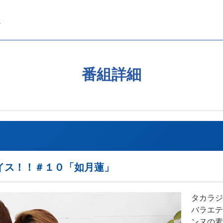
番組詳細
イス！！＃１０「如月蓮」
タカラジ
バラエテ
ンヌの素