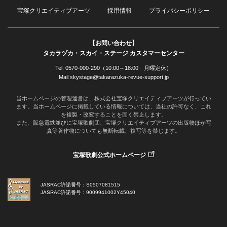
宝塚クリエイティブアーツ
採用情報
プライバシーポリシー
【お問い合わせ】
タカラヅカ・スカイ・ステージ カスタマーセンター
Tel. 0570-000-290（10:00～18:00 月曜定休）
Mail skystage@takarazuka-revue-support.jp
当ホームページの管理運営は、株式会社宝塚クリエイティブアーツが行ってい
ます。当ホームページに掲載している情報については、当社の許可なく、これ
を複製・改変することを固く禁止します。
また、阪急電鉄並びに宝塚歌劇団、宝塚クリエイティブアーツの出版物ほか写
真等著作物についても無断転載、複写等を禁じます。
宝塚歌劇公式ホームページ
JASRAC許諾番号：S0507081515
JASRAC許諾番号：9009941002Y45040