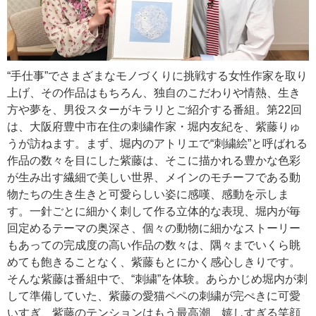
“手仕事”でさまざまなモノづくりに挑戦する女性作家を取り
上げ、その作品はもちろん、独自のこだわりや情熱、生き
方や夢を、男役スターがキラリとご紹介する番組。第22回
は、大阪府豊中市在住の刺繍作家・堀内友紀を、紫藤りゅ
うが訪ねます。まず、堀内のアトリエで“刺繍絵”と呼ばれる
作品の数々を目にした紫藤は、そこに描かれる豊かな色彩
が生み出す繊細で美しい世界、メインのモチーフである動
物たちの生き生きと可愛らしい姿に感嘆、感動を示しま
す。一針ごとに細かく刺して作る立体的な表現、堀内が毎
回定めるテーマの奥深さ、個々の動物に細かなストーリー
もあっての完成度の高い作品の数々は、隅々までいくら眺
めても飽きることなく、紫藤もとにかく感心しきりです。
そんな紫藤は番組中で、“刺繍”を体験。あらかじめ堀内が刺
して準備していた、紫藤の愛猫ペペの刺繍が完ぺきに可愛
いすぎ、紫藤のテンションはもう最高潮、嬉しすぎる笑顔