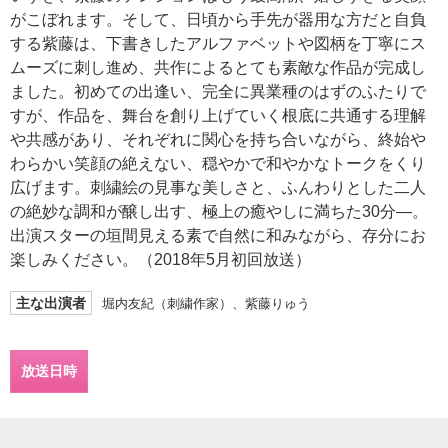
がこぼれます。そして、日頃から手先が器用な方だと自負
する紫藤は、下書きしたアルファベットや図柄を丁寧にス
ムーズに刺し進め、共作によるとても素敵な作品が完成し
ました。初めての出逢い、完全に異業種のはずのふたりで
すが、作品を、舞台を創り上げていく根底に共通する理解
や共感があり、それぞれに関心を持ち合いながら、終始や
わらかい笑顔の絶えない、穏やかで和やかなトークをくり
広げます。刺繍絵の見事な美しさと、ふんわりとした二人
の絶妙な調和が醸し出す、極上の癒やしに満ちた30分―。
出演スターの垣間見える素で自然に和みながら、存分にお
楽しみください。（2018年5月初回放送）
主な出演者
堀内友紀（刺繍作家）、紫藤りゅう
放送日時