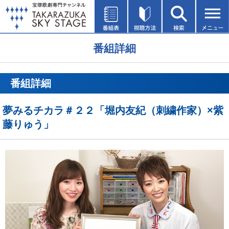
番組詳細
番組詳細
夢みるチカラ＃２２「堀内友紀（刺繍作家）×紫
藤りゅう」