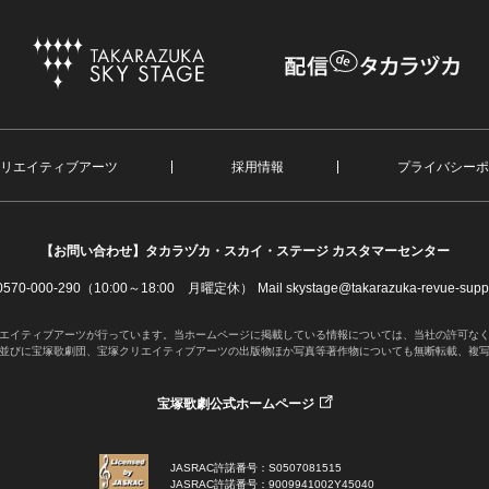
リエイティブアーツ
採用情報
プライバシーポ
【お問い合わせ】
タカラヅカ・スカイ・ステージ カスタマーセンター
. 0570-000-290（10:00～18:00 月曜定休）
Mail skystage@takarazuka-revue-suppo
エイティブアーツが行っています。当ホームページに掲載している情報については、当社の許可な
並びに宝塚歌劇団、宝塚クリエイティブアーツの出版物ほか写真等著作物についても無断転載、複
宝塚歌劇公式ホームページ
JASRAC許諾番号：S0507081515
JASRAC許諾番号：9009941002Y45040