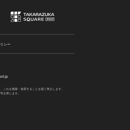
リシー
rt.jp
く、これを複製・改変することを固く禁止します。
写等を禁じます。