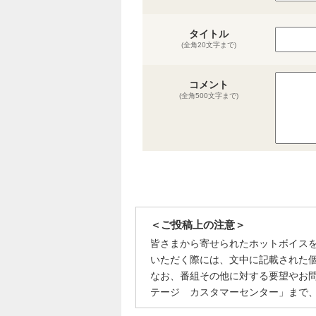
タイトル
(全角20文字まで)
コメント
(全角500文字まで)
＜ご投稿上の注意＞
皆さまから寄せられたホットボイス
いただく際には、文中に記載された
なお、番組その他に対する要望やお
テージ カスタマーセンター」まで