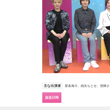
主な出演者
星条海斗、純矢ちとせ、澄輝さ
放送日時