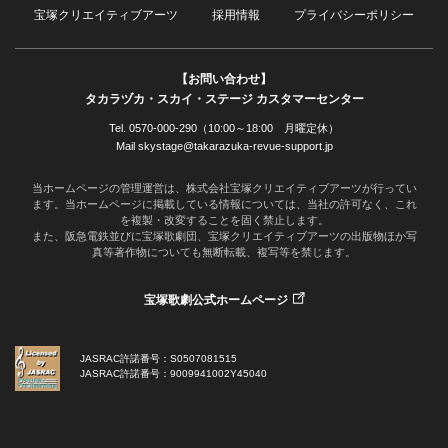
宝塚クリエイティブアーツ
採用情報
プライバシーポリシー
【お問い合わせ】
タカラヅカ・スカイ・ステージ カスタマーセンター
Tel. 0570-000-290（10:00～18:00 月曜定休）
Mail skystage@takarazuka-revue-support.jp
当ホームページの管理運営は、株式会社宝塚クリエイティブアーツが行ってい
ます。当ホームページに掲載している情報については、当社の許可なく、これ
を複製・改変することを固く禁止します。
また、阪急電鉄並びに宝塚歌劇団、宝塚クリエイティブアーツの出版物ほか写
真等著作物についても無断転載、複写等を禁じます。
宝塚歌劇公式ホームページ
JASRAC許諾番号：S0507081515
JASRAC許諾番号：9009941002Y45040