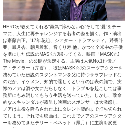
HEROが教えてくれる“勇気”“諦めない心”そして“愛”をテー
マに、人生に再チャレンジする若者の姿を描く。作・演出
は齋藤吉正。'17年花組、シアター・ドラマシティ。芹香斗
亜、鳳月杏、朝月希和、音くり寿 他。かつて全米中の子供
を虜にした伝説のMASK☆J帰ってくる、映画「MASK☆J
The Movie」の公開が決定する。主演は人気No.1俳優ノ
ア・テイラー（芹香）。彼はMASK☆Jのスーツアクターを
務めていた伝説のスタントマンを父に持つサラブレッドな
のだが、イケメン、知的で逞しくというのは表の顔で、実
際のノアは酒や女にだらしなく、トラブルを起こしては事
務所にもみ消してもらう生活を送っていた。しかし、致命
的なスキャンダルが露呈し映画のスポンサーは大激怒し、
ノアは主役を降ろされた上にタレント契約まで打ち切られ
てしまう。それでも映画は、これまでノアのスーツアクタ
ーを務めてきたテリー・ベネット（鳳月）に主演を変更