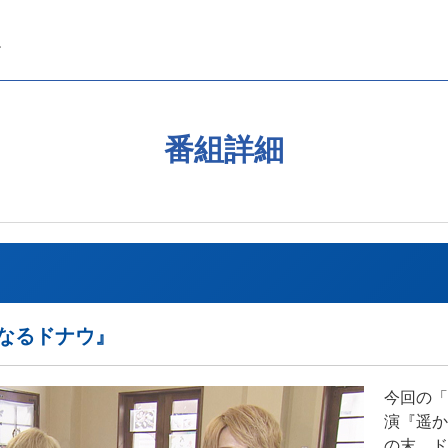
番組詳細
なるドナウ』
今回の「
演『遥か
の末、ド