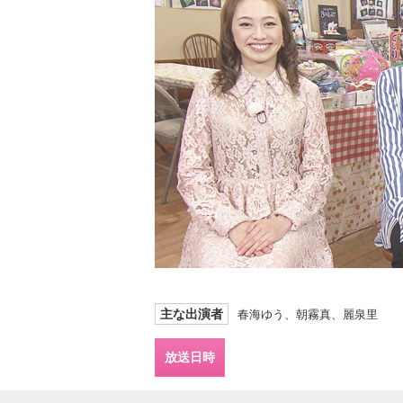
主な出演者
春海ゆう、朝霧真、麗泉里
放送日時