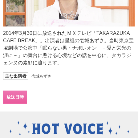
2014年3月30日に放送されたＭＸテレビ「TAKARAZUKA
CAFE BREAK」。出演者は星組の壱城あずさ。当時東京宝
塚劇場で公演中『眠らない男・ナポレオン －愛と栄光の
涯に－』の舞台に懸ける心境などの話を中心に、タカラジ
ェンヌの素顔に迫ります。
主な出演者
壱城あずさ
放送日時