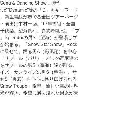
ng & Dancing Show 。新た
matic”“Dynamic”等の「D」もキーワード
、新生雪組が奏でる全国ツアーバージ
・演出は中村一徳。'17年雪組・全国
千秋楽。望海風斗、真彩希帆 他。「プ
」Splendorの男S（望海）が登場しプ
始まる。「Show Star Show」Rock
に乗せて、踊る男A（彩凪翔）を中心
「サプール（パリ）」パリの画家達の
をサプールの男S（望海）達が踊る。
イズ」サンライズの男S（望海）、サ
女S（真彩）を中心に繰り広げられる
Snow Troupe・希望」新しい雪の世界
光が輝き、希望に満ち溢れた男女が未