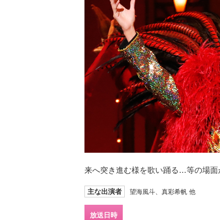
来へ突き進む様を歌い踊る…等の場面
主な出演者
望海風斗、真彩希帆 他
放送日時