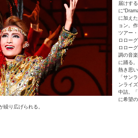
届けするSo
に“Dra
に加えた
ョン。作
ツアー・
ロローグ
ロローグが
調の音楽
に踊る。
熱き思い
「サンラ
ンライズ
中詰。「
に希望の
が繰り広げられる。